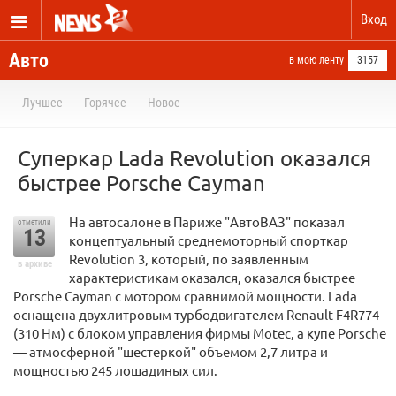
Вход
Авто
в мою ленту
3157
Лучшее
Горячее
Новое
Суперкар Lada Revolution оказался
быстрее Porsche Cayman
На автосалоне в Париже "АвтоВАЗ" показал
отметили
13
концептуальный среднемоторный спорткар
Revolution 3, который, по заявленным
в архиве
характеристикам оказался, оказался быстрее
Porsche Cayman c мотором сравнимой мощности. Lada
оснащена двухлитровым турбодвигателем Renault F4R774
(310 Нм) с блоком управления фирмы Motec, а купе Porsche
— атмосферной "шестеркой" объемом 2,7 литра и
мощностью 245 лошадиных сил.