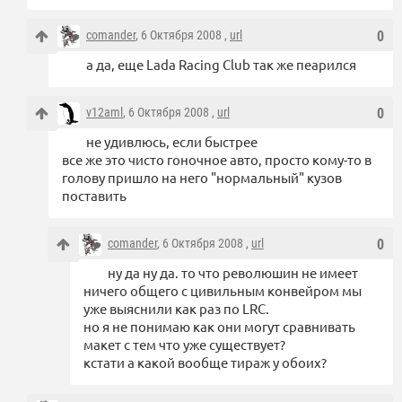
comander
, 6 Октября 2008 ,
url
0
а да, еще Lada Racing Club так же пеарился
v12aml
, 6 Октября 2008 ,
url
0
не удивлюсь, если быстрее
все же это чисто гоночное авто, просто кому-то в
голову пришло на него "нормальный" кузов
поставить
comander
, 6 Октября 2008 ,
url
0
ну да ну да. то что революшин не имеет
ничего общего с цивильным конвейром мы
уже выяснили как раз по LRC.
но я не понимаю как они могут сравнивать
макет с тем что уже существует?
кстати а какой вообще тираж у обоих?