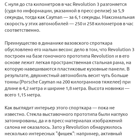
С нуля до ста километров в час Revolution 3 разгоняется
(судя по информации, указанной в пресс-релизе) за 5,9
секунды, тогда как Cayman — за 6,1 секунды. Максимальная
скорость у этих автомобилей — 250 и 258 километров в час
соответственно.
Преимущество в динамике вазовского спроткара
обусловлено его малым весом: дело в том, что Revolution 3
построен на базе гоночного прототипа Revolution и в его
основе лежит легкая пространственная стальная рама, на
которую навешиваются пластиковые кузовные панели. В
результате, двухместный автомобиль весит чуть больше
тонны (Porsche Cayman на 200 килограммов тяжелее) при
длине в 4,2 метра и ширине 1,8 метра. Высота новинки —
всего 1,15 метра.
Как выглядит интерьер этого спорткара — пока не
известно. Стекла выставочного прототипа были наглухо
затонированы, да и в пресс-материалах изображений
салона не оказалось. Зато у Revolution обнаружилось
несколько интересных "фишек": например, активный