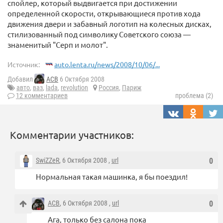
спойлер, который выдвигается при достижении
определенной скорости, открывающиеся против хода
движения двери и забавный логотип на колесных дисках,
стилизованный под символику Советского союза —
знаменитый "Серп и молот".
Источник:
auto.lenta.ru/news/2008/10/06/...
Добавил
ACB
6 Октября 2008
авто
,
ваз
,
lada
,
revolution
Россия
,
Париж
12 комментариев
проблема (2)
Комментарии участников:
SwiZZeR
, 6 Октября 2008 ,
url
0
Нормальная такая машинка, я бы поездил!
ACB
, 6 Октября 2008 ,
url
0
Ага, только без салона пока