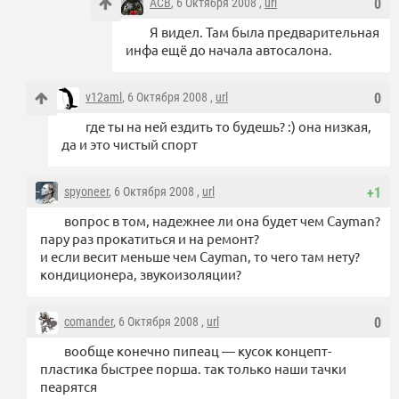
ACB
, 6 Октября 2008 ,
url
0
Я видел. Там была предварительная
инфа ещё до начала автосалона.
v12aml
, 6 Октября 2008 ,
url
0
где ты на ней ездить то будешь? :) она низкая,
да и это чистый спорт
spyoneer
, 6 Октября 2008 ,
url
+1
вопрос в том, надежнее ли она будет чем Cayman?
пару раз прокатиться и на ремонт?
и если весит меньше чем Cayman, то чего там нету?
кондиционера, звукоизоляции?
comander
, 6 Октября 2008 ,
url
0
вообще конечно пипеац — кусок концепт-
пластика быстрее порша. так только наши тачки
пеарятся