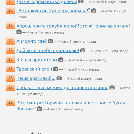
До чего романтика довела
23
— 3 часа 59 минут назад
"Вот такую рыбу вчера поймал!"
23
— 4 часа 0 минут
назад
Хорош поить голубя колой! это ж голимая химия!
23
— 4 часа 1 минуту назад
А моя-то где?
22
— 4 часа 2 минуты назад
Дай хоть я тебя приласкаю!
22
— 4 часа 3 минуты назад
Козлы прилетели
23
— 4 часа 4 минуты назад
Троянский слон
23
— 4 часа 5 минут назад
Кеша красивый...
23
— 4 часа 6 минут назад
Собака - выражение достоинств хозяина
22
— 4 часа
15 минут назад
Вот, смотри: Горячая телочка ищет своего бугая.
22
Звоним?
— 4 часа 16 минут назад