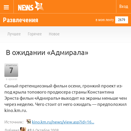
Вход
Развлечения
в мою ленту
2679
Лучшее
Горячее
Новое
В ожидании «Адмирала»
отметили
7
в архиве
Самый претенциозный фильм осени, громкий проект из-
под крыла топового продюсера страны Константина
Эрнста фильм «Адмиралъ» выходит на экраны меньше чем
через неделю. Чего стоит от него ожидать — предположил
kino.km.ru.
Источник:
kino.km.ru/news/view.asp?id=16...
Добавил
AS
6 Октября 2008