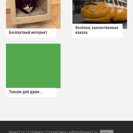
Весёлая, какчественная
Бесплатный интернет
какаха
Таксую для души...
News2.ru
:
О сервисе
|
Статистика
| admin@news2.ru