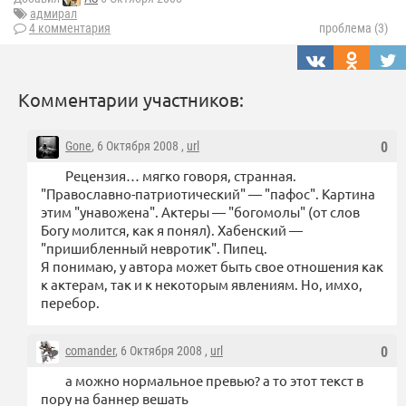
адмирал
4 комментария
проблема (3)
Комментарии участников:
Gone
, 6 Октября 2008 ,
url
0
Рецензия… мягко говоря, странная.
"Православно-патриотический" — "пафос". Картина
этим "унавожена". Актеры — "богомолы" (от слов
Богу молится, как я понял). Хабенский —
"пришибленный невротик". Пипец.
Я понимаю, у автора может быть свое отношения как
к актерам, так и к некоторым явлениям. Но, имхо,
перебор.
comander
, 6 Октября 2008 ,
url
0
а можно нормальное превью? а то этот текст в
пору на баннер вешать