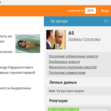
И
Вход
в мою ленту
2679
Об авторе
AS
тать на
Профиль
|
Статистика
яют
 опасен
Последние добавленные новости
Одобренные новости
Тимур Нуруахитович
Френдлента последних новостей
лавных героев первой
Последние комментарии
Личные данные
ернется Анджелина
Имя: Ну вас всех нахрен
Репутация: