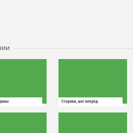
рии
одины
Старики, шаг вперёд