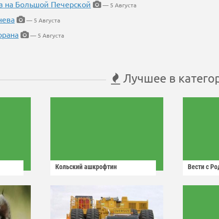
в на Большой Печерской
— 5 Августа
нева
— 5 Августа
орана
— 5 Августа
Лучшее в катего
Кольский ашкрофтин
Вести с Р