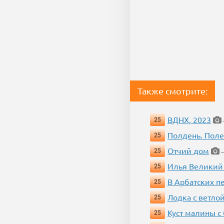
Также смотрите:
ВДНХ, 2023
25
Полдень. Пол
25
Отчий дом
25
—
Илья Великий
25
В Арбатских п
25
Лодка с ветло
25
Куст малины с
25