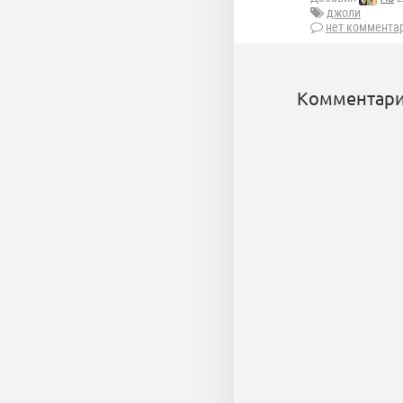
джоли
нет коммента
Комментари