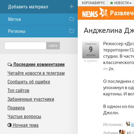
КОРОНАВИРУС
НОВОСТИ
Добавить материал
Развлеч
Метки
Анджелина Джо
Регионы
Режиссер «Доз
отметили
9
территории СШ
студии. В час
человек
в архиве
классического
Последние комментарии
— 2».
Читайте новости в телеграм
О последнем с
Сообщить об ошибке
упомянул в од
Топ сайтов
картины. И во
Забаненные участники
В одном из по
Правила
Джоли.
Частые вопросы
Источник:
k
Ночная тема
Добавил
AS
2