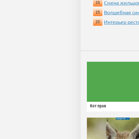
Смена жильцо
25
Волшебная си
25
Интерьер рест
25
Кот прав