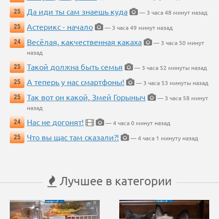
Да иди ты сам знаешь куда
25
— 3 часа 48 минут назад
Астерикс - начало
25
— 3 часа 49 минут назад
Весёлая, какчественная какаха
24
— 3 часа 50 минут
назад
Такой должна быть семья
25
— 3 часа 52 минуты назад
А теперь у нас смартфоны!
25
— 3 часа 53 минуты назад
Так вот он какой, Змей Горыныч
25
— 3 часа 58 минут
назад
Нас не догонят!
24
— 4 часа 0 минут назад
Что вы щас там сказали?!
25
— 4 часа 1 минуту назад
Лучшее в категории