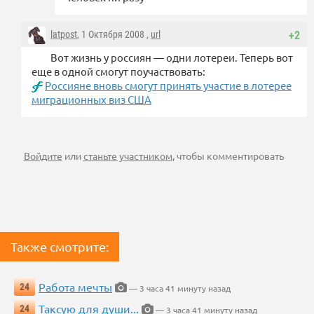
latpost
, 1 Октября 2008 ,
url
+2
Вот жизнь у россиян — одни лотереи. Теперь вот
еще в одной смогут поучаствовать:
Россияне вновь смогут принять участие в лотерее
миграционных виз США
Войдите
или
станьте участником
, чтобы комментировать
Также смотрите:
Работа мечты
24
— 3 часа 41 минуту назад
Таксую для души...
24
— 3 часа 41 минуту назад