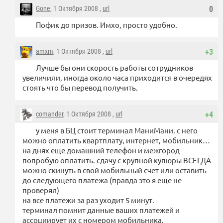
Gone
, 1 Октября 2008 ,
url
0
Пофик до призов. Имхо, просто удобно.
amxm
, 1 Октября 2008 ,
url
+3
Лучше бы они скорость работы сотрудников
увеличили, иногда около часа приходится в очередях
стоять что бы перевод получить.
comander
, 1 Октября 2008 ,
url
+4
у меня в БЦ стоит терминал МаниМани. с него
можно оплатить квартплату, интернет, мобильник…
на днях еще домашний телефон и межгород
попробую оплатить. сдачу с крупной купюры ВСЕГДА
можно скинуть в свой мобильный счет или оставить
до следующего платежа (правда это я еще не
проверял)
на все платежи за раз уходит 5 минут.
терминал помнит данные ваших платежей и
ассоциирует их с номером мобильника.