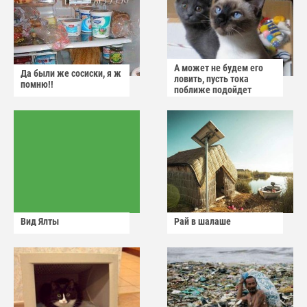
А может не будем его
Да были же сосиски, я ж
ловить, пусть тока
помню!!
поближе подойдет
Вид Ялты
Рай в шалаше