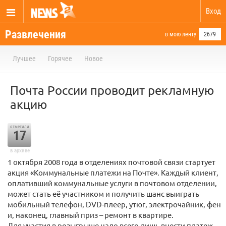
Вход
Развлечения
в мою ленту
2679
Лучшее
Горячее
Новое
Почта России проводит рекламную
акцию
отметили
17
в архиве
1 октября 2008 года в отделениях почтовой связи стартует
акция «Коммунальные платежи на Почте». Каждый клиент,
оплативший коммунальные услуги в почтовом отделении,
может стать её участником и получить шанс выиграть
мобильный телефон, DVD-плеер, утюг, электрочайник, фен
и, наконец, главный приз – ремонт в квартире.
Для участия в розыгрыше надо всего лишь внести платеж