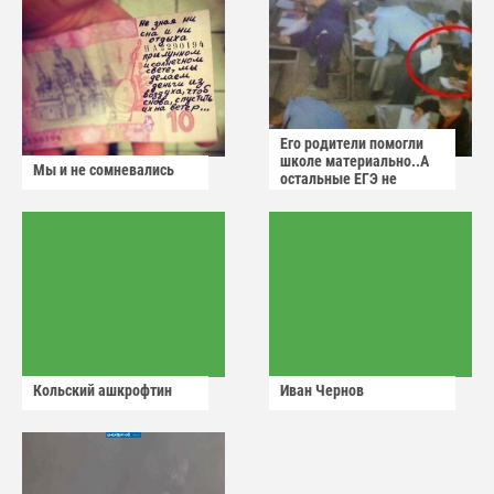
Его родители помогли
школе материально..А
Мы и не сомневались
остальные ЕГЭ не
сдадут
Кольский ашкрофтин
Иван Чернов