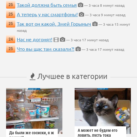
Такой должна быть семья
25
— 3 часа 8 минут назад
А теперь у нас смартфоны!
25
— 3 часа 9 минут назад
Так вот он какой, Змей Горыныч
25
— 3 часа 15 минут
назад
Нас не догонят!
24
— 3 часа 17 минут назад
Что вы щас там сказали?!
25
— 3 часа 17 минут назад
Лучшее в категории
А может не будем его
Да были же сосиски, я ж
ловить, пусть тока