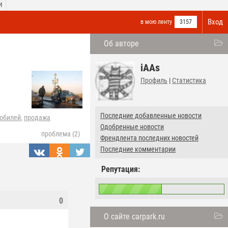
И
Вход
в мою ленту
3157
Об авторе
iAAs
Профиль
|
Статистика
Последние добавленные новости
обилей
,
продажа
Одобренные новости
проблема (2)
Френдлента последних новостей
Последние комментарии
Репутация:
0
О сайте carpark.ru