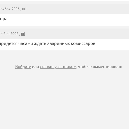
Ноября 2006 ,
url
пора
Ноября 2006 ,
url
придется часами ждать аварийных комиссаров
Войдите
или
станьте участником
, чтобы комментировать