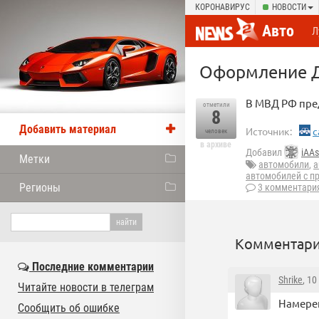
КОРОНАВИРУС
НОВОСТИ
Авто
Л
Оформление Д
В МВД РФ пре
отметили
8
Добавить материал
Источник:
c
человек
в архиве
Добавил
iAAs
Метки
автомобили
,
a
автомобилей с п
Регионы
3 комментари
Комментари
Последние комментарии
Shrike
, 1
Читайте новости в телеграм
Намерен
Сообщить об ошибке