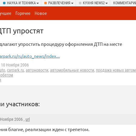
НАУКА И ТЕХНИКА
РАЗВЛЕЧЕНИЯ
КУХНЯ NEWS2
КОММЕНТАРИ
учшее
Горячее
Новое
ТП упростят
длагают упростить процедуру оформления ДТП на месте
arpark.ru/ru/auto_news/index....
10 Ноября 2006
uto
,
carpark.ru
,
автоновости
,
автомобильные новости
,
продажа новых автом
робегом
я
и участников:
0 Ноября 2006 ,
url
ия благие, реализации ждем с трепетом.