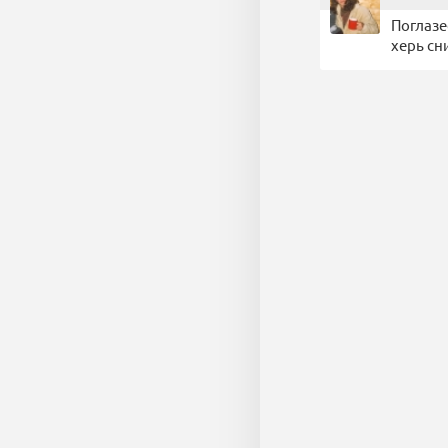
Поглазе
херь с