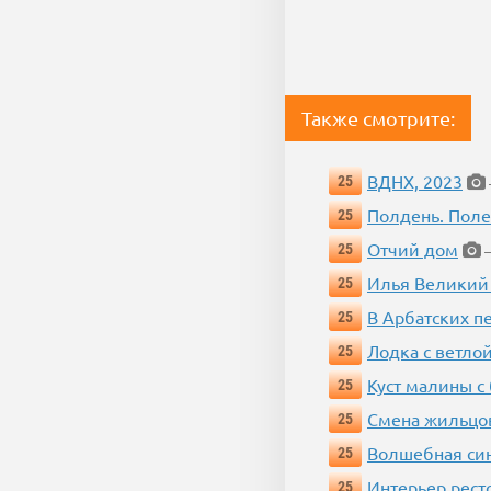
Также смотрите:
ВДНХ, 2023
25
Полдень. Пол
25
Отчий дом
25
—
Илья Великий
25
В Арбатских п
25
Лодка с ветло
25
Куст малины с
25
Смена жильцо
25
Волшебная си
25
Интерьер рест
25