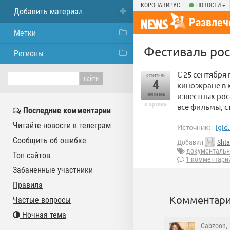
КОРОНАВИРУС
НОВОСТИ
Добавить материал
Развлеч
Метки
Фестиваль рос
Регионы
С 25 сентября
отметили
4
киноэкране в 
известных рос
человека
в архиве
все фильмы, с
Последние комментарии
Читайте новости в телеграм
Источник:
igid
Сообщить об ошибке
Добавил
Shta
документальн
Топ сайтов
1 комментари
Забаненные участники
Правила
Комментари
Частые вопросы
Ночная тема
Cabzoon
,