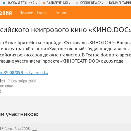
НАУКА И ТЕХНИКА
РАЗВЛЕЧЕНИЯ
КУХНЯ NEWS2
КОММЕНТАРИ
ения
Лучшее
Горячее
Новое
сийского неигрового кино «КИНО.DOC
 по 5 октября в Москве пройдет Фестиваль «КИНО.DOC». Впер
кинотеатрах «Ролан» и «Художественный» будут представлены
сийских режиссеров-документалистов. В Театре.doc в это врем
тавшие участниками проекта «КИНОТЕАТР.DOC» с 2005 года.
.ru/2008/09/festival-rossi...
ket
17 Сентября 2008
ое кино
й
и участников:
 18 Сентября 2008 ,
url