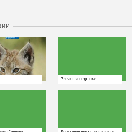
рии
Улочка в предгорье
рсия Севилья
Когда волк попадает в капкан