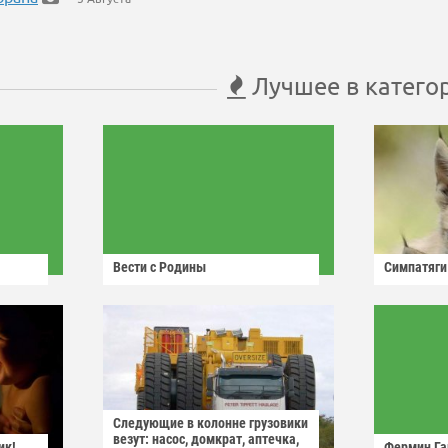
Лучшее в катего
Вести с Родины
Симпатяги
Следующие в колонне грузовики
везут: насос, домкрат, аптечка,
ик!
Фермин Га