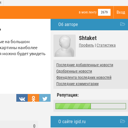
И
Вход
в мою ленту
2679
Об авторе
»
Shtaket
вые на большом
Профиль
|
Статистика
 картины наиболее
я можно будет увидеть
Последние добавленные новости
Одобренные новости
Френдлента последних новостей
Последние комментарии
Репутация:
О сайте igid.ru
0