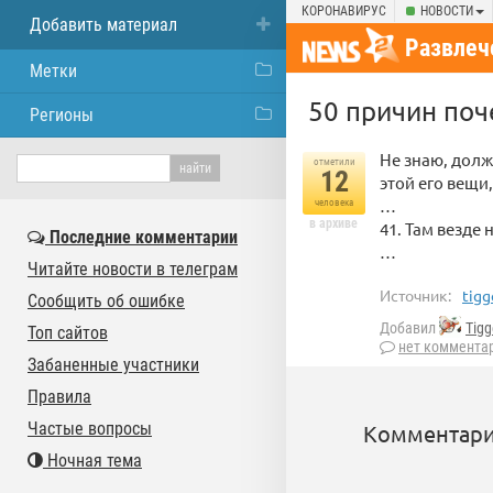
КОРОНАВИРУС
НОВОСТИ
Добавить материал
Развлеч
Метки
50 причин поч
Регионы
Не знаю, долж
отметили
12
этой его вещи
…
человека
в архиве
41. Там везде 
Последние комментарии
…
Читайте новости в телеграм
Источник:
tigg
Сообщить об ошибке
Добавил
Tig
Топ сайтов
нет коммента
Забаненные участники
Правила
Частые вопросы
Комментари
Ночная тема