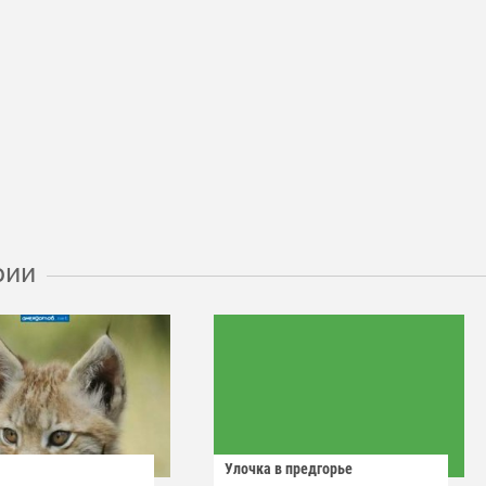
рии
Улочка в предгорье