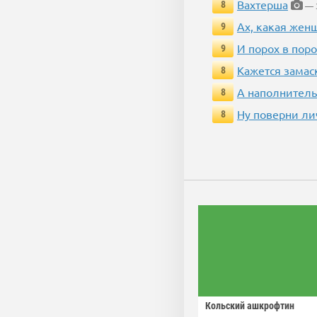
Вахтерша
8
— 3
Ах, какая жен
9
И порох в поро
9
Кажется замас
8
А наполнитель
8
Ну поверни ли
8
Кольский ашкрофтин