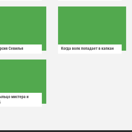
рсия Севилья
Когда волк попадает в капкан
ыльцо мистера и
д