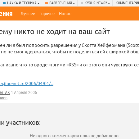
НАУКА И ТЕХНИКА
РАЗВЛЕЧЕНИЯ
КУХНЯ NEWS2
КОММЕНТАРИ
ения
Лучшее
Горячее
Новое
ему никто не ходит на ваш сайт
ен ли я был попросить разрешения у Скотта Хейфермана (Scott
, но не смог удержаться, чтобы не поделиться ей с широкой о
написано что-то вроде «тэги» и «RSS» и от этого они чувствуют 
er.jino-net.ru/2006/04/01/...
ger_AK
1 Апреля 2006
риев
и участников:
Ни одного комментария пока не добавлено