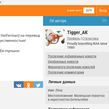
И
Вход
в мою ленту
2679
Об авторе
Tigger_AK
 Heiferman) на перевод
Профиль
|
Статистика
бщественностью!
Proudly boycotting RIAA since
1986!
себя глупыми
Последние добавленные новости
Одобренные новости
Френдлента последних новостей
Последние комментарии
Личные данные
Имя: Лёха
Местоположение: Маленькая планетка
в окрестностях Бетельгейзе