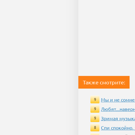
Также смотрите:
Мы и не сомне
9
Любят...навер
9
Зримая музык
9
Спи спокойно, 
8