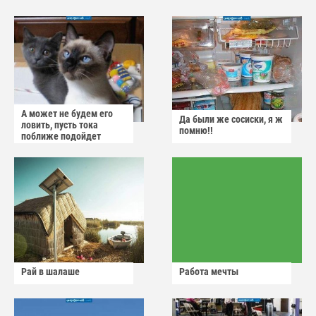
А может не будем его
Да были же сосиски, я ж
ловить, пусть тока
помню!!
поближе подойдет
Рай в шалаше
Работа мечты