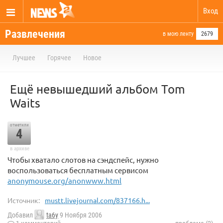
Вход
Развлечения
в мою ленту
2679
Лучшее
Горячее
Новое
Ещё невышедший альбом Tom
Waits
отметили
4
в архиве
Чтобы хватало слотов на сэндспейс, нужно
воспользоваться бесплатным сервисом
anonymouse.org/anonwww.html
Источник:
mustt.livejournal.com/837166.h...
Добавил
ta6y
9 Ноября 2006