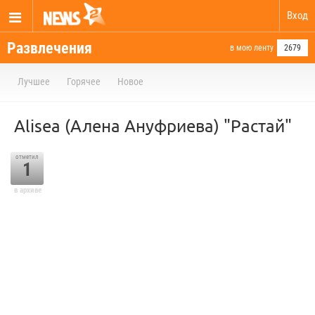
Вход
Развлечения
в мою ленту
2679
Лучшее
Горячее
Новое
Alisea (Алена Ануфриева) "Растай"
отметил
1
в архиве