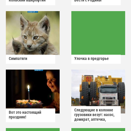
Кольский ашкрофтин
Вести с Родины
Симпатяги
Улочка в предгорье
Следующие в колонне
Вот это настоящий
грузовики везут: насос,
праздник!
домкрат, аптечка,
аварийный знак