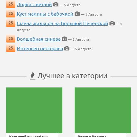
Лодка с ветлой
25
— 5 Августа
Куст малины с бабочкой
25
— 5 Августа
Смена жильцов на Большой Печерской
25
— 5
Августа
Волшебная синева
25
— 5 Августа
Интерьер ресторана
25
— 5 Августа
Лучшее в категории