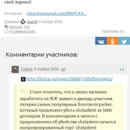
свой журнал!
Источник:
rykov.livejournal.com/406414.h...
Добавил
sound
9 Ноября 2006
журнал
,
топ
4 комментария
проблема (6)
Комментарии участников:
Cedrus
, 9 Ноября 2006 ,
url
+1
http://lenta.ru/news/2006/11/09/bloggers/
Стоит отметить, что о своем желании
заработать на ЖЖ заявил и дважды участник
пятерки самых популярных блогов mrparker,
который предложил убить sholademi за 5000
долларов. В комментариях к записи с
предложением об убийстве sholademi начался
импровизированный торг: sholademi