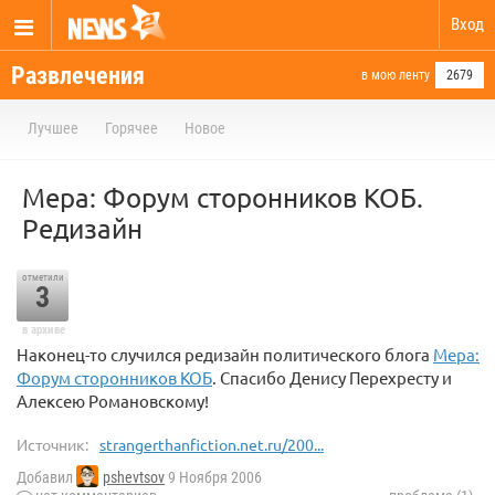
Вход
Развлечения
в мою ленту
2679
Лучшее
Горячее
Новое
Мера: Форум сторонников КОБ.
Редизайн
отметили
3
в архиве
Наконец-то случился редизайн политического блога
Мера:
Форум сторонников КОБ
. Спасибо Денису Перехресту и
Алексею Романовскому!
Источник:
strangerthanfiction.net.ru/200...
Добавил
pshevtsov
9 Ноября 2006