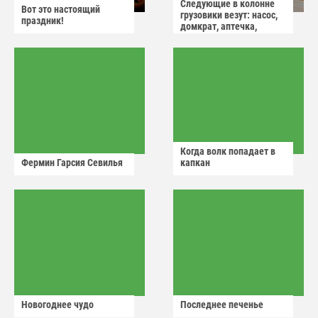
Следующие в колонне
Вот это настоящий
грузовики везут: насос,
праздник!
домкрат, аптечка,
аварийный знак
Когда волк попадает в
Фермин Гарсия Севилья
капкан
Новогоднее чудо
Последнее печенье