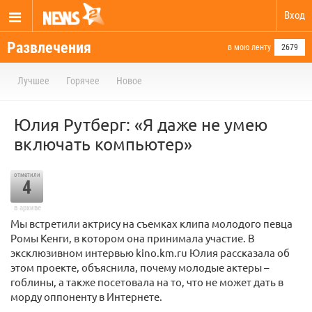
Вход
Развлечения
в мою ленту
2679
Лучшее
Горячее
Новое
Юлия Рутберг: «Я даже не умею
включать компьютер»
отметили
4
в архиве
Мы встретили актрису на съемках клипа молодого певца
Ромы Кенги, в котором она принимала участие. В
эксклюзивном интервью kino.km.ru Юлия рассказала об
этом проекте, объяснила, почему молодые актеры –
гоблины, а также посетовала на то, что не может дать в
морду оппоненту в Интернете.