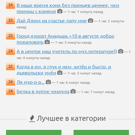
В наше время кони без принцев ценнее, чем
24
принцы с конями
— 1 час 1 минуту назад
Дай Джим на счастье лапу мне
23
— 1 час 2 минуты
назад
Город-курорт Анадырь +10 в августе добро
23
пожаловать
— 1 час 3 минуты назад
А в центре наш учитель по муз.литературе))
24
— 1
час 4 минуты назад
Когда я ем, я глух и нем, хитёр и быстр, и
22
дьявольски умён
— 1 час 5 минут назад
Ля мур-р-р...
24
— 1 час 6 минут назад
Белка в дупле чихнула
24
— 1 час 7 минут назад
Лучшее в категории