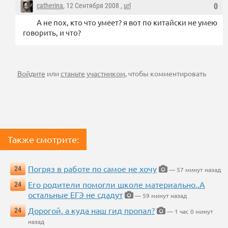
catherina
, 12 Сентября 2008 ,
url
0
А не пох, кто что умеет? я вот по китайски не умею
говорить, и что?
Войдите
или
станьте участником
, чтобы комментировать
Также смотрите:
Погряз в работе по самое не хочу
24
— 57 минут назад
Его родители помогли школе материально..А
24
остальные ЕГЭ не сдадут
— 59 минут назад
Дорогой, а куда наш гид пропал?
24
— 1 час 0 минут
назад