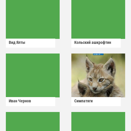
Вид Ялты
Кольский ашкрофтин
Иван Чернов
Симпатяги