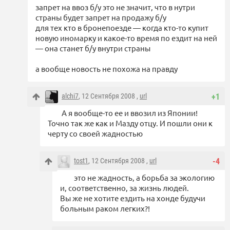
запрет на ввоз б/у это не значит, что в нутри
страны будет запрет на продажу б/у
для тех кто в бронепоезде — когда кто-то купит
новую иномарку и какое-то время по ездит на ней
— она станет б/у внутри страны
а вообще новость не похожа на правду
alchi7
, 12 Сентября 2008 ,
url
+1
А я вообще-то ее и ввозил из Японии!
Точно так же как и Мазду отцу. И пошли они к
черту со своей жадностью
tost1
, 12 Сентября 2008 ,
url
-4
это не жадность, а борьба за экологию
и, соответственно, за жизнь людей.
Вы же не хотите ездить на хонде будучи
больным раком легких?!