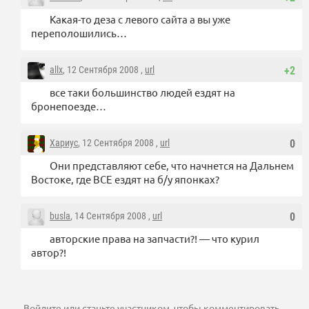
Какая-то деза с левого сайта а вы уже
переполошились…
allx
, 12 Сентября 2008 ,
url
+2
все таки большинство людей ездят на
бронепоезде…
Хариус
, 12 Сентября 2008 ,
url
0
Они представляют себе, что начнется на Дальнем
Востоке, где ВСЕ ездят на б/у японках?
busla
, 14 Сентября 2008 ,
url
0
авторские права на запчасти?! — что курил
автор?!
Войдите
или
станьте участником
, чтобы комментировать