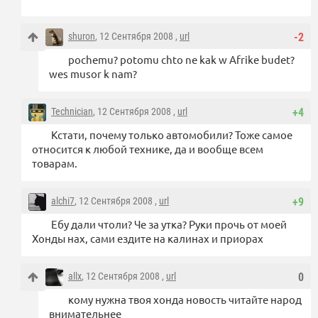
shuron
, 12 Сентября 2008 ,
url
-2
pochemu? potomu chto ne kak w Afrike budet?
wes musor k nam?
Technician
, 12 Сентября 2008 ,
url
+4
Кстати, почему только автомобили? Тоже самое
относится к любой технике, да и вообще всем
товарам.
alchi7
, 12 Сентября 2008 ,
url
+9
Ебу дали чтоли? Че за утка? Руки прочь от моей
Хонды нах, сами ездите на калинах и приорах
allx
, 12 Сентября 2008 ,
url
0
кому нужна твоя хонда новость читайте народ
внимательнее