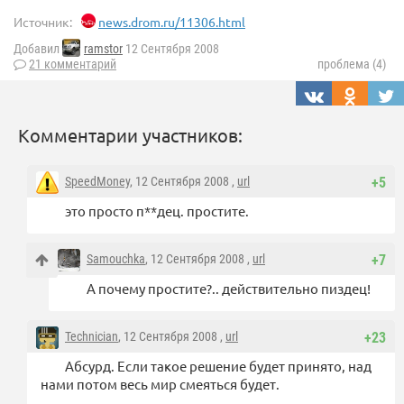
Источник:
news.drom.ru/11306.html
Добавил
ramstor
12 Сентября 2008
21 комментарий
проблема (4)
Комментарии участников:
SpeedMoney
, 12 Сентября 2008 ,
url
+5
это просто п**дец. простите.
Samouchka
, 12 Сентября 2008 ,
url
+7
А почему простите?.. действительно пиздец!
Technician
, 12 Сентября 2008 ,
url
+23
Абсурд. Если такое решение будет принято, над
нами потом весь мир смеяться будет.