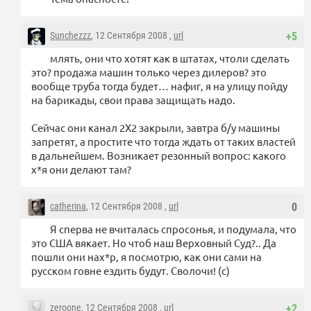
Sunchezzz
, 12 Сентября 2008 ,
url
+5
млять, они что хотят как в штатах, чтоли сделать
это? продажа машин только через дилеров? это
вообще труба тогда будет… нафиг, я на улицу пойду
на барикады, свои права защищать надо.
Сейчас они канал 2Х2 закрыли, завтра б/у машины
запретят, а простите что тогда ждать от таких властей
в дальнейшем. Возникает резонный вопрос: какого
х*я они делают там?
catherina
, 12 Сентября 2008 ,
url
0
Я сперва не вчиталась спросонья, и подумала, что
это США вякает. Но чтоб наш Верховный Суд?.. Да
пошли они нах*р, я посмотрю, как они сами на
русском говне ездить будут. Сволочи! (с)
zeroone
, 12 Сентября 2008 ,
url
+2