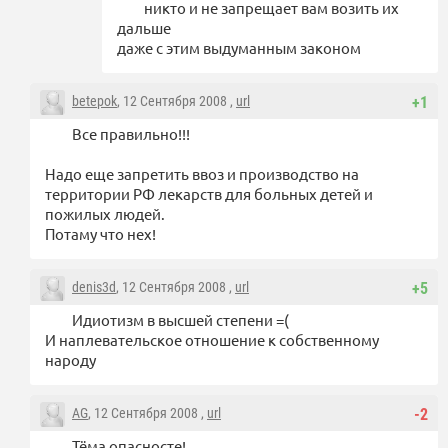
никто и не запрещает вам возить их
дальше
даже с этим выдуманным законом
betepok
, 12 Сентября 2008 ,
url
+1
Все правильно!!!
Надо еще запретить ввоз и производство на
территории РФ лекарств для больных детей и
пожилых людей.
Потаму что нех!
denis3d
, 12 Сентября 2008 ,
url
+5
Идиотизм в высшей степени =(
И наплевательское отношение к собственному
народу
AG
, 12 Сентября 2008 ,
url
-2
Тёма опасносте!