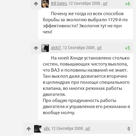
Bill Gates
, 12 Сентября 2008 ,
url
+6
Почему же тогда из всех способов
борьбы за экологию выбрали 1729-й по
эффективности? Экология тут не при
чем!
alchi7
, 12 Сентября 2008 ,
url
+5
На моей Хонде установлено столько
систем, повышающих чистоту выхлопа,
что ВАЗ и половины названий не знает.
Там выхлоп даже дожигается вторично
в цилиндрах при помощи специального
клапана, во многих режимах работы
двигателя.
Про общую продуманость работы
двигателя и управления его режимами я
вообще молчу.
allx
, 12 Сентября 2008 ,
url
0