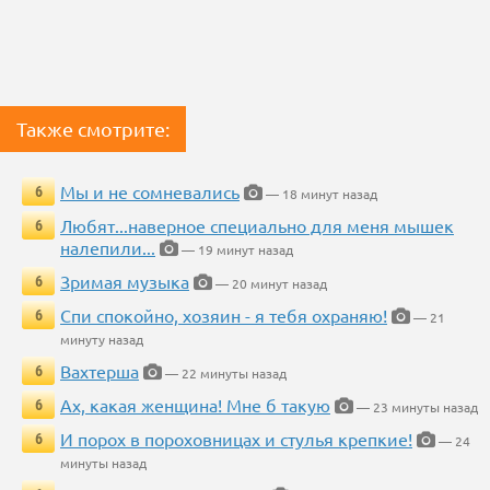
Также смотрите:
Мы и не сомневались
6
— 18 минут назад
Любят...наверное специально для меня мышек
6
налепили...
— 19 минут назад
Зримая музыка
6
— 20 минут назад
Спи спокойно, хозяин - я тебя охраняю!
6
— 21
минуту назад
Вахтерша
6
— 22 минуты назад
Ах, какая женщина! Мне б такую
6
— 23 минуты назад
И порох в пороховницах и стулья крепкие!
6
— 24
минуты назад