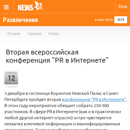
Вход
Развлечения
в мою ленту
2679
Лучшее
Горячее
Новое
Вторая всероссийская
конференция "PR в Интернете"
отметили
12
в архиве
3 декабря в гостинице Коринтия Невский Палас в Санкт-
Петербурге пройдет вторая
конференция "PR в Интернете"
.
В этом году мероприятие обещает собрать 250-300
участников. В сфере PR в Интернете (как и в практически
любой другой интернет-отрасли) остро чувствуются
нехватка ключевой информации и квалифицированных
специалистов. Задача конференции и обучающих