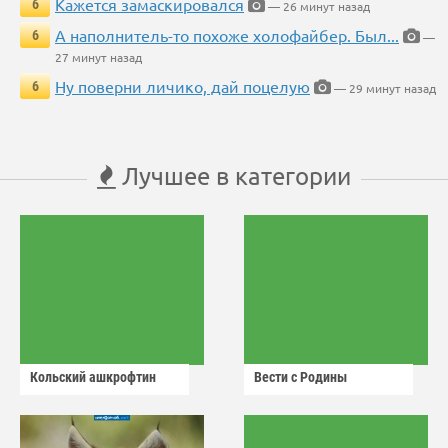
Кажется замаскировался
6
— 26 минут назад
А наполнитель-то похоже холофайбер. Был...
6
—
27 минут назад
Ну поверни личико, дай поцелую
6
— 29 минут назад
Лучшее в категории
Кольский ашкрофтин
Вести с Родины