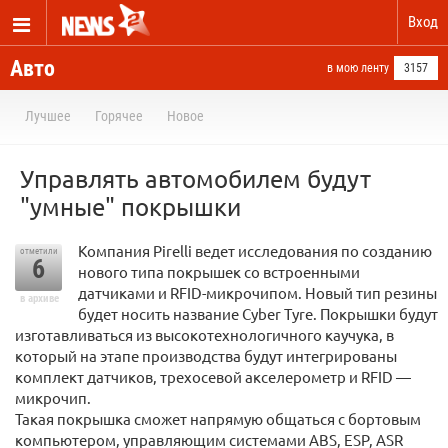
Вход
Авто
в мою ленту
3157
Лучшее
Горячее
Новое
Управлять автомобилем будут
"умные" покрышки
Компания Pirelli ведет исследования по созданию
отметили
6
нового типа покрышек со встроенными
датчиками и RFID-микрочипом. Новый тип резины
в архиве
будет носить название Cyber Tyre. Покрышки будут
изготавливаться из высокотехнологичного каучука, в
который на этапе производства будут интегрированы
комплект датчиков, трехосевой акселерометр и RFID —
микрочип.
Такая покрышка сможет напрямую общаться с бортовым
компьютером, управляющим системами ABS, ESP, ASR