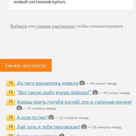
новый системник купил.
Войдите
или
станьте участником
, чтобы комментировать
Также смотрите:
До чего романтика довела
15
— 49 минут назад
"Вот такую рыбу вчера поймал!"
15
— 50 минут назад
Хорош поить голубя колой! это ж голимая химия!
15
— 51 минуту назад
А моя-то где?
15
— 52 минуты назад
Дай хоть я тебя приласкаю!
14
— 53 минуты назад
Козлы прилетели
15