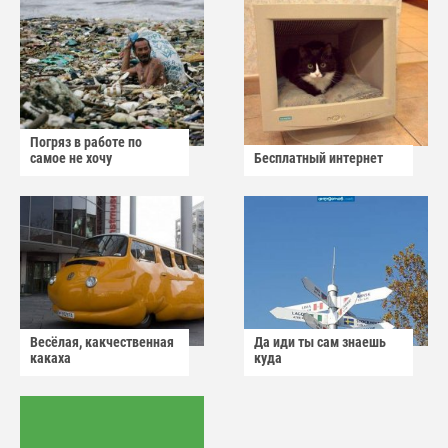
Погряз в работе по
самое не хочу
Бесплатный интернет
Весёлая, какчественная
Да иди ты сам знаешь
какаха
куда