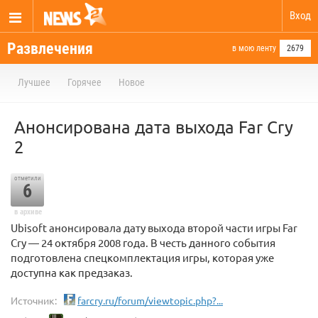
Вход
Развлечения
в мою ленту
2679
Лучшее
Горячее
Новое
Анонсирована дата выхода Far Cry
2
отметили
6
в архиве
Ubisoft анонсировала дату выхода второй части игры Far
Cry — 24 октября 2008 года. В честь данного события
подготовлена спецкомплектация игры, которая уже
доступна как предзаказ.
Источник:
farcry.ru/forum/viewtopic.php?...