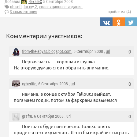
Добавил
RexaleX
5 Сентября 2008
ubisoft
,
far cry 2
,
коллекционное издание
3 комментария
проблема (4)
Комментарии участников:
from-the-abyss.blogspot.com
, 5 Сентября 2008 ,
url
0
Первая часть — хорошая игрушка.
На вторую думаю стоит обратить внимание.
cyberlife
, 6 Сентября 2008 ,
url
0
намана. в конце октября Fallout3 выйдет,
погамаем годик, потом за фаркрай2 возьмемся
grafru
, 6 Сентября 2008 ,
url
0
Поиграть будет интересно. Только опять
придется технику менять. Я что бы в крайзис сыграть