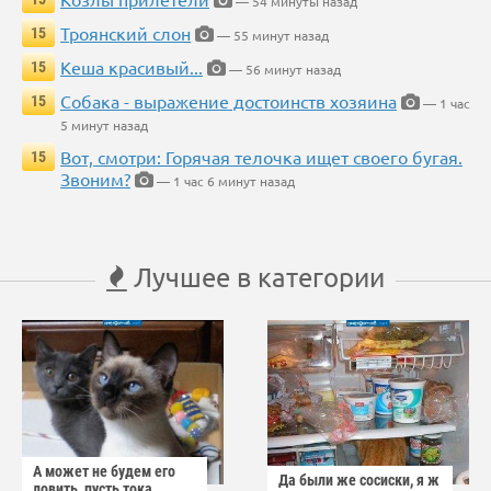
— 54 минуты назад
Троянский слон
15
— 55 минут назад
Кеша красивый...
15
— 56 минут назад
Собака - выражение достоинств хозяина
15
— 1 час
5 минут назад
Вот, смотри: Горячая телочка ищет своего бугая.
15
Звоним?
— 1 час 6 минут назад
Лучшее в категории
А может не будем его
Да были же сосиски, я ж
ловить, пусть тока