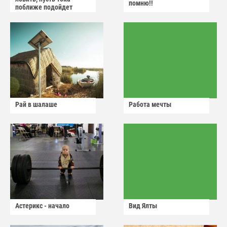
помню!!
поближе подойдет
Рай в шалаше
Работа мечты
Астерикс - начало
Вид Ялты