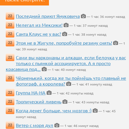
Последний приют Януковича
22
— 1 час 36 минут назад
Нелегал из Мексики!
22
— 1 час 37 минут назад
Санта Клаус не у вас?
22
— 1 час 38 минут назад
Этоя не в Жигуле, попробуйте резину снять!
22
— 1
час 39 минут назад
Сами вы наркоманы и алкаши, если белочка у вас
22
только с пьянкой ассоциируется. А я просто
красавица под...
— 1 час 40 минут назад
Чёрненький, когда же ты поймёшь что главный не
22
фотограф, а королева?
— 1 час 41 минуту назад
Группа НА-НА
22
— 1 час 42 минуты назад
Тропический ливень
22
— 1 час 43 минуты назад
Когда денег больше, чем мозгов :)
22
— 1 час 45
минут назад
Ветер с моря дул
22
— 1 час 46 минут назад