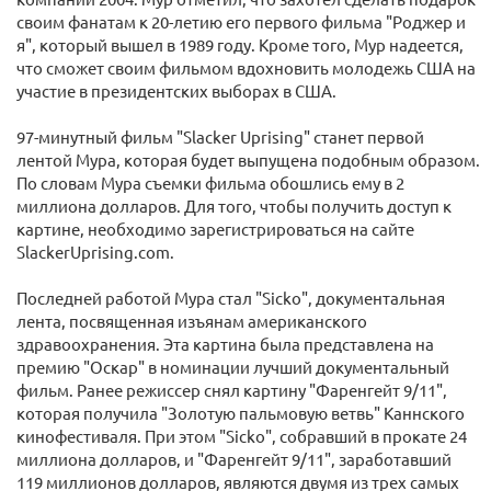
своим фанатам к 20-летию его первого фильма "Роджер и
я", который вышел в 1989 году. Кроме того, Мур надеется,
что сможет своим фильмом вдохновить молодежь США на
участие в президентских выборах в США.
97-минутный фильм "Slacker Uprising" станет первой
лентой Мура, которая будет выпущена подобным образом.
По словам Мура съемки фильма обошлись ему в 2
миллиона долларов. Для того, чтобы получить доступ к
картине, необходимо зарегистрироваться на сайте
SlackerUprising.com.
Последней работой Мура стал "Sicko", документальная
лента, посвященная изъянам американского
здравоохранения. Эта картина была представлена на
премию "Оскар" в номинации лучший документальный
фильм. Ранее режиссер снял картину "Фаренгейт 9/11",
которая получила "Золотую пальмовую ветвь" Каннского
кинофестиваля. При этом "Sicko", собравший в прокате 24
миллиона долларов, и "Фаренгейт 9/11", заработавший
119 миллионов долларов, являются двумя из трех самых