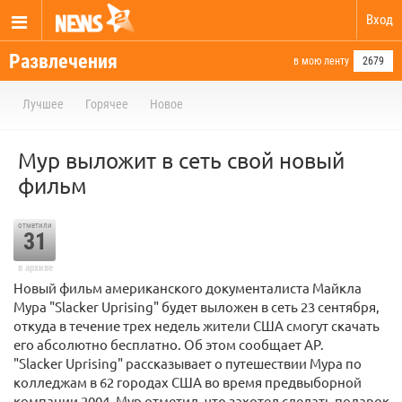
Вход
Развлечения
в мою ленту
2679
Лучшее
Горячее
Новое
Мур выложит в сеть свой новый
фильм
отметили
31
в архиве
Новый фильм американского документалиста Майкла
Мура "Slacker Uprising" будет выложен в сеть 23 сентября,
откуда в течение трех недель жители США смогут скачать
его абсолютно бесплатно. Об этом сообщает AP.
"Slacker Uprising" рассказывает о путешествии Мура по
колледжам в 62 городах США во время предвыборной
компании 2004. Мур отметил, что захотел сделать подарок