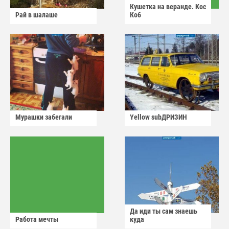
Кушетка на веранде. Кос
Рай в шалаше
Коб
Мурашки забегали
Yellow subДРИЗИН
Да иди ты сам знаешь
Работа мечты
куда