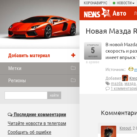
КОРОНАВИРУС
НОВОСТИ
Авто
Л
Новая Мазда R
В новой Mazda
отметили
5
скорость и ра
Добавить материал
имеет впрыск
человек
в архиве
Метки
Источник:
m
Добавил
Kreo
Регионы
mazda
,
мазда
1 комментари
Комментари
Последние комментарии
Читайте новости в телеграм
Kreout
, 2
Сообщить об ошибке