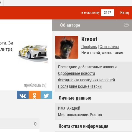
И
Вход
в мою ленту
3157
Об авторе
Kreout
та. За
Профиль
|
Статистика
 литра
Не я такой, жизнь такая.
Последние добавленные новости
Одобренные новости
Френдлента последних новостей
проблема (5)
Последние комментарии
Личные данные
Имя: Андрей
Местоположение: Ростов
0
Контактная информация