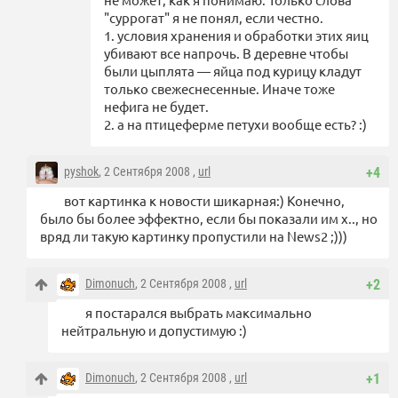
"суррогат" я не понял, если честно.
1. условия хранения и обработки этих яиц
убивают все напрочь. В деревне чтобы
были цыплята — яйца под курицу кладут
только свежеснесенные. Иначе тоже
нефига не будет.
2. а на птицеферме петухи вообще есть? :)
pyshok
, 2 Сентября 2008 ,
url
+4
вот картинка к новости шикарная:) Конечно,
было бы более эффектно, если бы показали им х.., но
вряд ли такую картинку пропустили на News2 ;)))
Dimonuch
, 2 Сентября 2008 ,
url
+2
я постарался выбрать максимально
нейтральную и допустимую :)
Dimonuch
, 2 Сентября 2008 ,
url
+1