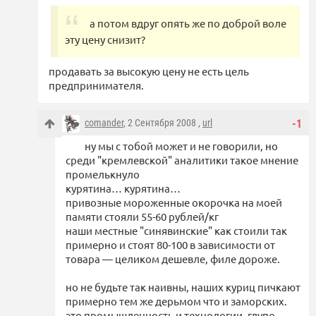
а потом вдруг опять же по доброй воле
эту цену снизит?
продавать за высокую цену не есть цель
предпринимателя.
comander
, 2 Сентября 2008 ,
url
-1
ну мы с тобой может и не говорили, но
среди "кремлевской" аналитики такое мнение
промелькнуло
курятина… курятина…
привозные мороженные окорочка на моей
памяти стояли 55-60 рублей/кг
наши местные "синявинские" как стоили так
примерно и стоят 80-100 в зависимости от
товара — целиком дешевле, филе дороже.
но не будьте так наивны, наших куриц пичкают
примерно тем же дерьмом что и заморских.
это промышленность и технологии. глупо