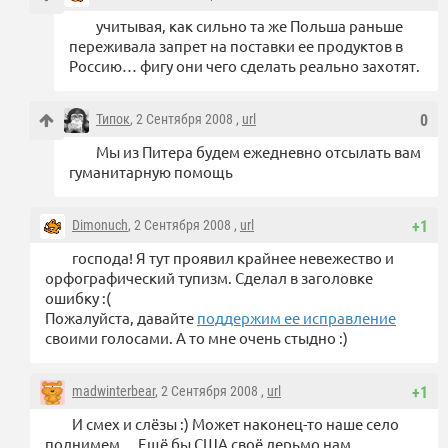
учитывая, как сильно та же Польша раньше
переживала запрет на поставки ее продуктов в
Россию… фигу они чего сделать реально захотят.
Типок
, 2 Сентября 2008 ,
url
0
Мы из Питера будем ежедневно отсылать вам
гуманитарную помощь
Dimonuch
, 2 Сентября 2008 ,
url
+1
господа! Я тут проявил крайнее невежество и
орфографический тупизм. Сделал в заголовке
ошибку :(
Пожалуйста, давайте
поддержим ее исправление
своими голосами. А то мне очень стыдно :)
madwinterbear
, 2 Сентября 2008 ,
url
+1
И смех и слёзы :) Может наконец-то наше село
поднимем… Ещё бы США своё дерьмо нам