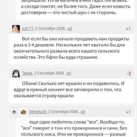
а соседи понтят, не более того. Даже если новость
достоверна — это чистый шум с их стороны.
ezh-77
, 2 Сентября 2008 ,
url
+1
Вот если бы они начали продавать нам продукты
раза в 3-4 дешевле. Нескольких лет хватило бы для
окончательного развала всего нашего сельского
хозяйства. Это бфло бы куда страшнее.
Типок
, 2 Сентября 2008 ,
url
-2
Обана! Сколько лет кушали и ни подавились. И
вдруг в нужный момент все заговорили о том, что
оказывается отраву кушали
Dimonuch
, 2 Сентября 2008 ,
url
+1
еще один любитель слова "все". Вообще-то,
"все" говорят о том что прокормимся и сами, без
польского мяса. Или не прокормимся — разные