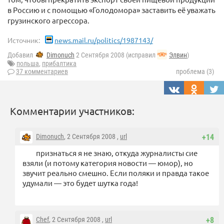
в Россию и с помощью «Голодомора» заставить её уважать
грузинского агрессора.
Источник:
news.mail.ru/politics/1987143/
Добавил
Dimonuch
2 Сентября 2008 (исправил
Элвин
)
польша
,
прибалтика
37 комментариев
проблема (3)
Комментарии участников:
Dimonuch
, 2 Сентября 2008 ,
url
+14
признаться я не знаю, откуда журналисты сие
взяли (и потому категория новости — юмор), но
звучит реально смешно. Если поляки и правда такое
удумали — это будет шутка года!
Chef
, 2 Сентября 2008 ,
url
+8