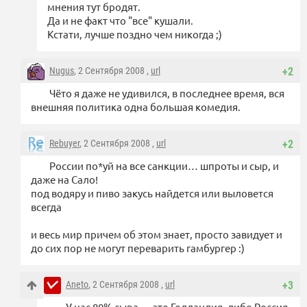
мнения тут бродят.
Да и не факт что "все" кушали.
Кстати, лучше поздно чем никогда ;)
Nugus
, 2 Сентября 2008 ,
url
+2
Чёто я даже не удивился, в последнее время, вся
внешняя политика одна большая комедия.
Rebuyer
, 2 Сентября 2008 ,
url
+2
России по*уй на все санкции… шпроты и сыр, и
даже на Сало!
под водяру и пиво закусь найдется или выловется
всегда
и весь мир причем об этом знает, просто завидует и
до сих пор не могут переварить гамбургер :)
Aneto
, 2 Сентября 2008 ,
url
+3
У нас 80% сыра — это Голландия, либо Россия.