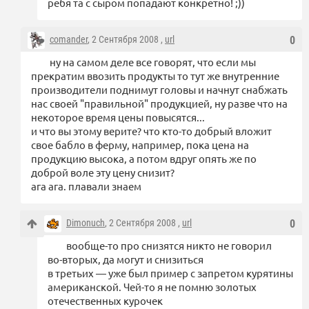
ребя та с сыром попадают конкретно! ;))
comander
, 2 Сентября 2008 ,
url
0
ну на самом деле все говорят, что если мы
прекратим ввозить продукты то тут же внутренние
производители поднимут головы и начнут снабжать
нас своей "правильной" продукцией, ну разве что на
некоторое время цены повысятся...
и что вы этому верите? что кто-то добрый вложит
свое бабло в ферму, например, пока цена на
продукцию высока, а потом вдруг опять же по
доброй воле эту цену снизит?
ага ага. плавали знаем
Dimonuch
, 2 Сентября 2008 ,
url
0
вообще-то про снизятся никто не говорил
во-вторых, да могут и снизиться
в третьих — уже был пример с запретом курятины
американской. Чей-то я не помню золотых
отечественных курочек