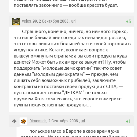
поставлять закончило — вообще красота будет.
veles_99
, 2 Сентября 2008 ,
url
+5
Страшного, конечно, ничего, но немного горько,
что наши ближайшие соседи так ненавидят россию,
что готовы лишиться большей части своей торговли в
угоду политике. Кстати, возникает вопрос к
вышеупомянутым странам: а вы свои продукты куда
денете? Может быть их америка выкупит? Ну, чтобы
поддержать "молодые демократии" так что совет
данным "молодым демократам" — прежде, чем
лишать себя возможных прибылей, заключите
контракты на поставки своей продукции с США, —
пусть помогает своим "ДЕТКАМ" не только
оружием.Хотя сомневаюсь, что европе и америке
нужны некачественные продукты…
Dimonuch
, 2 Сентября 2008 ,
url
+1
польское мясо в Европе в свое время уже
запрещали. Из-за наличия в нем гадостей всяких.