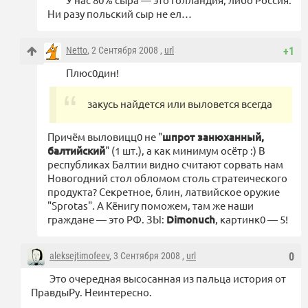
Ни разу польский сыр не ел…
Netto
, 2 Сентября 2008 ,
url
+1
Плюс0дин!
закусь найдется или выловется всегда
Причём выловицц0 не "
шпрот занюханный,
балтийский
" (1 шт.), а как минимум осётр :) В
республиках Балтии видно считают сорвать нам
Новогодний стол обломом столь стратеического
продукта? Секретное, блин, латвийское оружие
"Sprotas". А Кёнигу поможем, там же наши
граждане — это РФ. ЗЫ:
Dimonuch
, картинк0 — 5!
aleksejtimofeev
, 3 Сентября 2008 ,
url
0
Это очередная высосанная из пальца история от
ПравдыРу. Неинтересно.