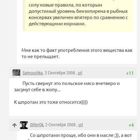
силу новые правила, по которым
допустимый уровень бензопирена в рыбных
консервах увеличен впятеро по сравнению с
действующими нормами.
Мне как то факт употребления этого вещества как
то не прельщает.
Samouchka
, 2 Сентября 2008 ,
url
+11
Пусть свернут это польское мясо вчетверо и
засунут себе в жопу...
К шпротам это тоже относится))))
SitterOk
, 2 Сентября 2008 ,
url
+4
Со шпротами проще, ибо они в масле ;)), а вот