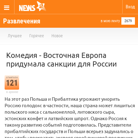
Вход
Развлечения
в мою ленту
2679
Лучшее
Горячее
Новое
Комедия - Восточная Европа
придумала санкции для России
отметили
121
в архиве
На этот раз Польша и Прибалтика угрожают уморить
Россию голодом: в частности, наша страна может лишиться
польского мяса с сальмонеллой, литовского сыра,
эстонских конфет и латвийских шпрот. Однако Россия к
такому развитию событий подготовилась. Представители
прибалтийских государств и Польши всерьез задумались о
том, чтобы прекратить экспорт своей пищевой продукции