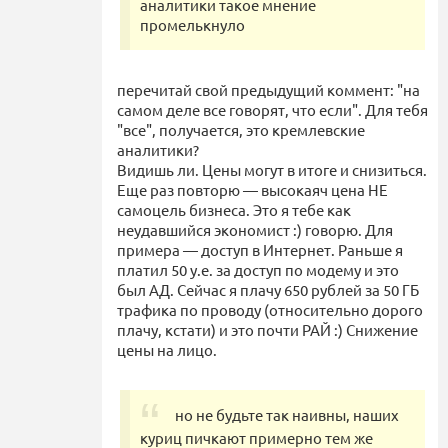
аналитики такое мнение
промелькнуло
перечитай свой предыдущий коммент: "на
самом деле все говорят, что если". Для тебя
"все", получается, это кремлевские
аналитики?
Видишь ли. Цены могут в итоге и снизиться.
Еще раз повторю — высокаяч цена НЕ
самоцель бизнеса. Это я тебе как
неудавшийся экономист :) говорю. Для
примера — доступ в Интернет. Раньше я
платил 50 у.е. за доступ по модему и это
был АД. Сейчас я плачу 650 рублей за 50 ГБ
трафика по проводу (относительно дорого
плачу, кстати) и это почти РАЙ :) Снижение
цены на лицо.
но не будьте так наивны, наших
куриц пичкают примерно тем же