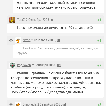
кстати, что тут один местный товарищ сочинял
нам про происхождение некоторых продуктов.
YuraZ
, 2 Сентября 2008 ,
url
+1
Паек шоколада увеличился на 20 граммов (С)
Netto
, 2 Сентября 2008 ,
url
+1
Там было "норма выдачи шоколада", а к чему тут
Оруэл?
Родионов
, 2 Сентября 2008 ,
url
+7
калининградцам не смешно будет. Около 40-50%
товаров повседневного спроса у нас из польши и
литвы. сыр, молоко, масло, сметана, полуфабрикаты,
колбасы (это продукты питания), соки\воды,
носки\тапки\порошки\средства для мытья…
Dimonuch
, 2 Сентября 2008 ,
url
+3