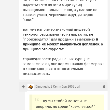
надеяться что во всем мире куриц
выращивают промышленно, а у нас они по
травке гуляют, червячков жрут, да зерно
"свое"...
вот мне например знакомый пищевой
технолог рассказала что из яиц которые
"производятся" для продажи в магазинах
в
принципе не может вылупиться цепленок.
в
принципе! это суррогат.
справедливости ради, наших куриц не
замораживают, они кормят наших фермеров и
в конце концов это относительная
независимость.
Dimonuch
, 2 Сентября 2008 ,
url
0
ну мы с тобой может и не
говорили, но среди "кремлевской"