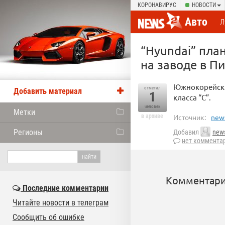
КОРОНАВИРУС
НОВОСТИ
Авто
Л
“Hyundai” пла
на заводе в П
Южнокорейски
отметил
Добавить материал
1
класса “С”.
человек
Метки
в архиве
Источник:
new
Регионы
Добавил
new
нет коммента
Комментари
Последние комментарии
Читайте новости в телеграм
Сообщить об ошибке