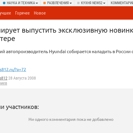
НАУКА И ТЕХНИКА
РАЗВЛЕЧЕНИЯ
КУХНЯ NEWS2
КОММЕНТАРИ
учшее
Горячее
Новое
нирует выпустить эксклюзивную новинк
итере
й автопроизводитель Hyundai собирается наладить в России 
s812.ru/?p=72
s812
28 Августа 2008
риев
и участников:
Ни одного комментария пока не добавлено