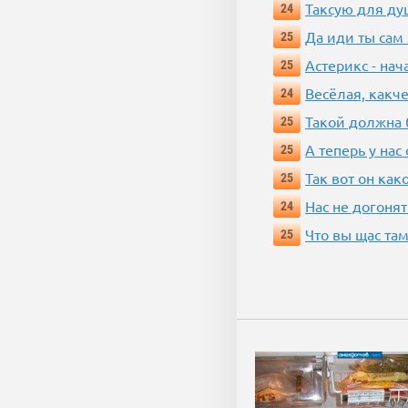
Таксую для душ
24
Да иди ты сам
25
Астерикс - нач
25
Весёлая, какч
24
Такой должна 
25
А теперь у нас
25
Так вот он ка
25
Нас не догонят
24
Что вы щас там
25