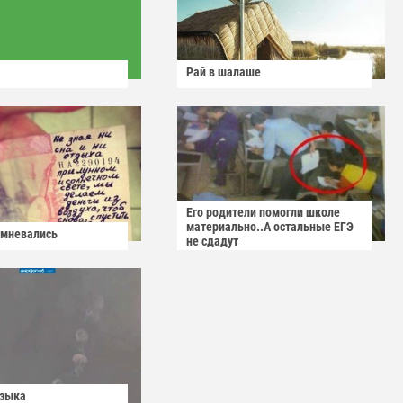
Рай в шалаше
Его родители помогли школе
материально..А остальные ЕГЭ
омневались
не сдадут
узыка