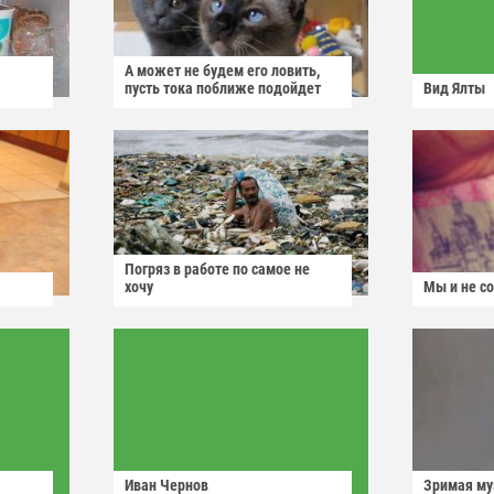
А может не будем его ловить,
пусть тока поближе подойдет
Вид Ялты
Погряз в работе по самое не
хочу
Мы и не с
Иван Чернов
Зримая м