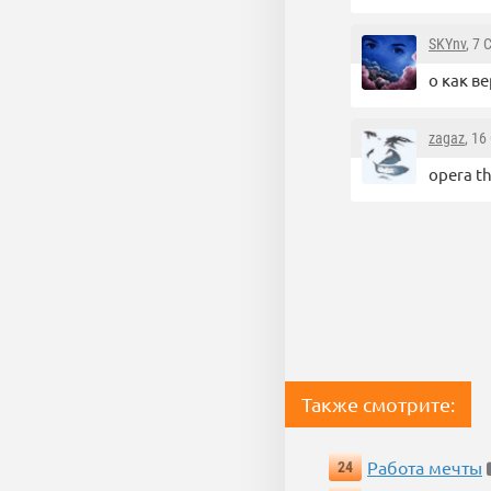
SKYnv
, 7
о как ве
zagaz
, 16
opera th
Также смотрите:
Работа мечты
24