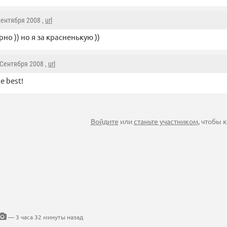
 Сентября 2008 ,
url
рно )) но я за красненькую ))
 Сентября 2008 ,
url
e best!
Войдите
или
станьте участником
, чтобы
— 3 часа 32 минуты назад