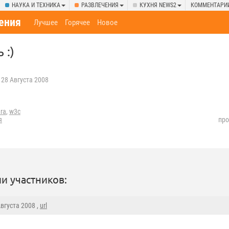
НАУКА И ТЕХНИКА
РАЗВЛЕЧЕНИЯ
КУХНЯ NEWS2
КОММЕНТАРИ
ения
Лучшее
Горячее
Новое
 :)
28 Августа 2008
ra
,
w3c
я
про
и участников:
Августа 2008 ,
url