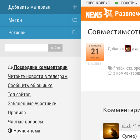
КОРОНАВИРУС
НОВОСТИ
Добавить материал
Развлеч
Метки
Совместимсоть
Регионы
отметили
Добавил
avar
21
человек
в архиве
Последние комментарии
firefox
,
css
,
ope
3 комментари
Читайте новости в телеграм
Сообщить об ошибке
Топ сайтов
Забаненные участники
Комментари
Правила
Частые вопросы
dev1
, 31 
Ночная тема
Супер)