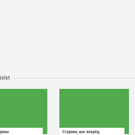
рии
одины
Старики, шаг вперёд