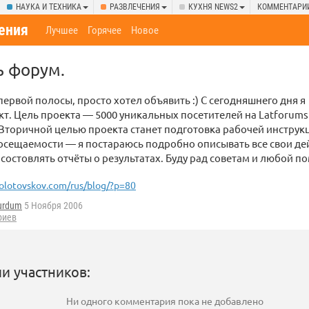
НАУКА И ТЕХНИКА
РАЗВЛЕЧЕНИЯ
КУХНЯ NEWS2
КОММЕНТАРИ
ения
Лучшее
Горячее
Новое
ь форум.
 первой полосы, просто хотел объявить :) С сегодняшнего дня я
т. Цель проекта — 5000 уникальных посетителей на Latforums
Вторичной целью проекта станет подготовка рабочей инструк
сещаемости — я постараюсь подробно описывать все свои дей
состовлять отчёты о результатах. Буду рад советам и любой по
olotovskov.com/rus/blog/?p=80
urdum
5 Ноября 2006
риев
и участников:
Ни одного комментария пока не добавлено