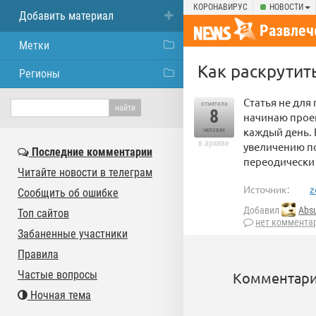
КОРОНАВИРУС
НОВОСТИ
Добавить материал
Развлеч
Метки
Как раскрутит
Регионы
Статья не для
отметили
8
начинаю проек
каждый день. 
человек
в архиве
увеличению по
Последние комментарии
переодически 
Читайте новости в телеграм
Источник:
z
Сообщить об ошибке
Добавил
Abs
Топ сайтов
нет коммента
Забаненные участники
Правила
Частые вопросы
Комментари
Ночная тема