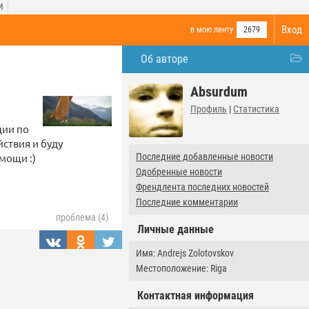
И
Вход
в мою ленту
2679
Об авторе
Absurdum
Профиль
|
Статистика
ции по
ствия и буду
мощи :)
Последние добавленные новости
Одобренные новости
Френдлента последних новостей
Последние комментарии
проблема (4)
Личные данные
Имя: Andrejs Zolotovskov
Местоположение: Riga
Контактная информация