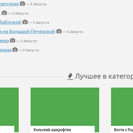
ереулках
— 5 Августа
й
— 5 Августа
 бабочкой
— 5 Августа
в на Большой Печерской
— 5 Августа
нева
— 5 Августа
орана
— 5 Августа
Лучшее в катего
Кольский ашкрофтин
Вести с Р