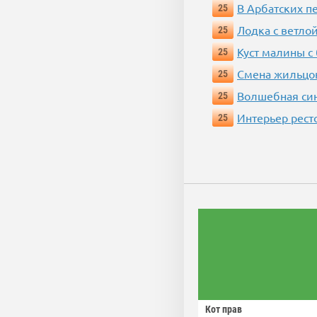
В Арбатских п
25
Лодка с ветло
25
Куст малины с
25
Смена жильцо
25
Волшебная си
25
Интерьер рест
25
Кот прав