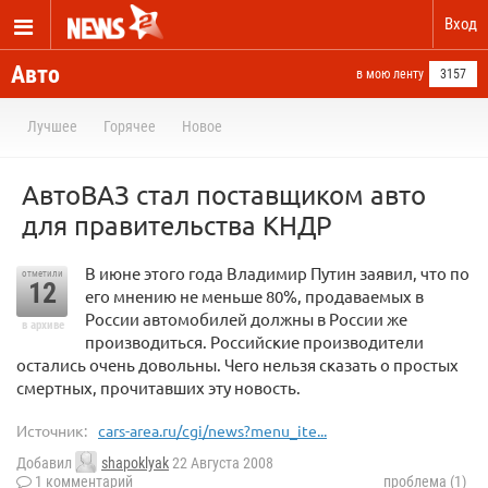
Вход
Авто
в мою ленту
3157
Лучшее
Горячее
Новое
АвтоВАЗ стал поставщиком авто
для правительства КНДР
В июне этого года Владимир Путин заявил, что по
отметили
12
его мнению не меньше 80%, продаваемых в
России автомобилей должны в России же
в архиве
производиться. Российские производители
остались очень довольны. Чего нельзя сказать о простых
смертных, прочитавших эту новость.
Источник:
cars-area.ru/cgi/news?menu_ite...
Добавил
shapoklyak
22 Августа 2008
1 комментарий
проблема (1)