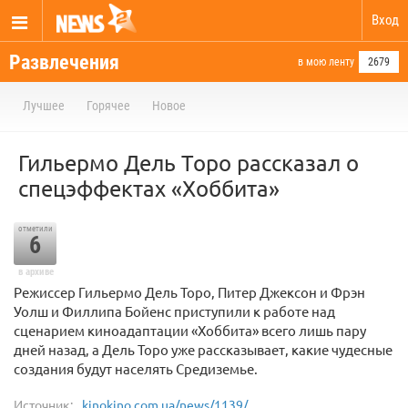
Вход
Развлечения
в мою ленту
2679
Лучшее
Горячее
Новое
Гильермо Дель Торо рассказал о
спецэффектах «Хоббита»
отметили
6
в архиве
Режиссер Гильермо Дель Торо, Питер Джексон и Фрэн
Уолш и Филлипа Бойенс приступили к работе над
сценарием киноадаптации «Хоббита» всего лишь пару
дней назад, а Дель Торо уже рассказывает, какие чудесные
создания будут населять Средиземье.
Источник:
kinokino.com.ua/news/1139/