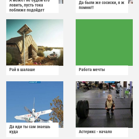
А может не будем его
Да были же сосиски, я ж
ловить, пусть тока
помню!!
поближе подойдет
Рай в шалаше
Работа мечты
Да иди ты сам знаешь
куда
Астерикс - начало