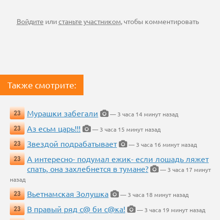
Войдите
или
станьте участником
, чтобы комментировать
Также смотрите:
Мурашки забегали
23
— 3 часа 14 минут назад
Аз есьм царь!!!
23
— 3 часа 15 минут назад
Звездой подрабатывает
23
— 3 часа 16 минут назад
А интересно- подумал ежик- если лошадь ляжет
23
спать, она захлебнется в тумане?
— 3 часа 17 минут
назад
Вьетнамская Золушка
23
— 3 часа 18 минут назад
В правый ряд с@ би с@ка!
23
— 3 часа 19 минут назад