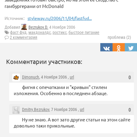
гамбургерами от McDonald
Источник:
styleway.ru/2006/11/04/fastfud...
Добавил
Bezrukov.D.
4 Ноября 2006
фаст фуд
,
макдоналдс
,
ростикс
,
быстрое питание
2 комментария
проблема (2)
Комментарии участников:
Dimonuch
, 4 Ноября 2006 ,
url
0
фигня с опечатками и "кривым" стилем
изложения. Особенно в последнем абзаце.
Dmitry.Bezrukov
, 7 Ноября 2006 ,
url
0
Ну не знаю. А вот зато другие статьи на этом сайте
довольно таки прикольные.