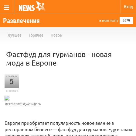
Вход
Развлечения
в мою ленту
2679
Лучшее
Горячее
Новое
Фастфуд для гурманов - новая
мода в Европе
отметили
5
в архиве
источник: styleway.ru
Европе приобретает популярность новое веяние в
ресторанном бизнесе — фастфуд для гурманов. Еду в таких
заведениях готовят быстро, но на этом ее сходство с