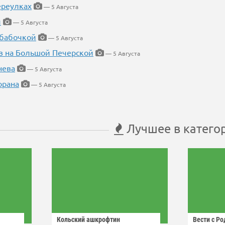
ереулках
— 5 Августа
й
— 5 Августа
 бабочкой
— 5 Августа
в на Большой Печерской
— 5 Августа
нева
— 5 Августа
орана
— 5 Августа
Лучшее в катего
Кольский ашкрофтин
Вести с Р