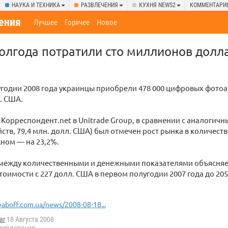
НАУКА И ТЕХНИКА
РАЗВЛЕЧЕНИЯ
КУХНЯ NEWS2
КОММЕНТАРИ
ения
Лучшее
Горячее
Новое
олгода потратили сто миллионов долл
годии 2008 года украинцы приобрели 478 000 цифровых фотоа
л. США.
Корреспондент.net в Unitrade Group, в сравнении с аналогич
ойств, 79,4 млн. долл. США) был отмечен рост рынка в количес
жном — на 23,2%.
 между количественными и денежными показателями объясня
тоимости с 227 долл. США в первом полугодии 2007 года до 20
yaboff.com.ua/news/2008-08-18...
ar
18 Августа 2008