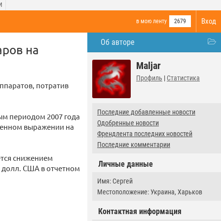
И
Вход
в мою ленту
2679
Об авторе
аров на
Maljar
Профиль
|
Статистика
ппаратов, потратив
Последние добавленные новости
ным периодом 2007 года
Одобренные новости
твенном выражении на
Френдлента последних новостей
Последние комментарии
ется снижением
Личные данные
5 долл. США в отчетном
Имя: Сергей
Местоположение: Украина, Харьков
Контактная информация