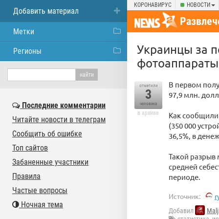
КОРОНАВИРУС
НОВОСТИ
Добавить материал
Развлеч
Метки
Украинцы за п
Регионы
фотоаппараты
В первом полу
отметили
3
97,9 млн. дол
Последние комментарии
человека
в архиве
Как сообщили 
Читайте новости в телеграм
(350 000 устр
Сообщить об ошибке
36,5%, в дене
Топ сайтов
Такой разрыв
Забаненные участники
средней себес
Правила
периоде.
Частые вопросы
Источник:
r
Ночная тема
Добавил
Malj