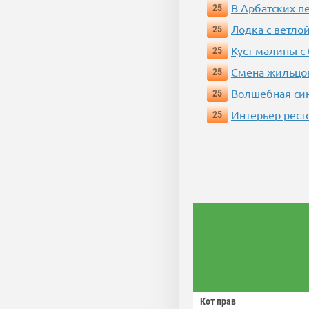
В Арбатских п
25
Лодка с ветло
25
Куст малины с
25
Смена жильцо
25
Волшебная си
25
Интерьер рест
25
Кот прав