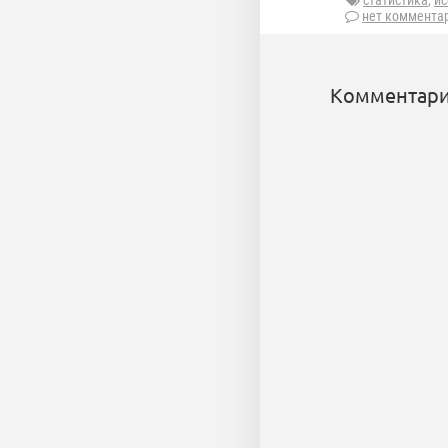
статистика
,
ис
нет коммента
Комментари