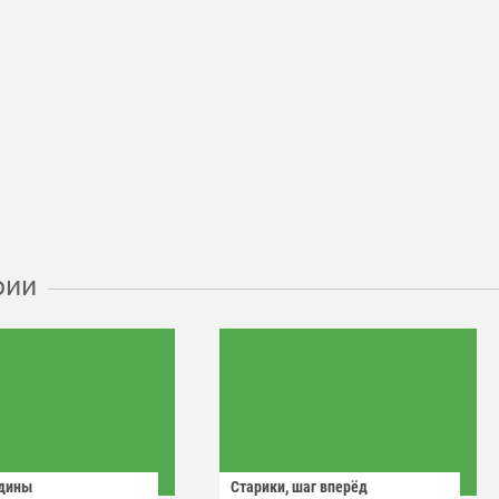
рии
одины
Старики, шаг вперёд