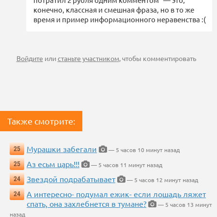
конечно, классная и смешная фраза, но в то же
время и пример информационного неравенства :(
Войдите
или
станьте участником
, чтобы комментировать
Также смотрите:
Мурашки забегали
25
— 5 часов 10 минут назад
Аз есьм царь!!!
25
— 5 часов 11 минут назад
Звездой подрабатывает
24
— 5 часов 12 минут назад
А интересно- подумал ежик- если лошадь ляжет
24
спать, она захлебнется в тумане?
— 5 часов 13 минут
назад