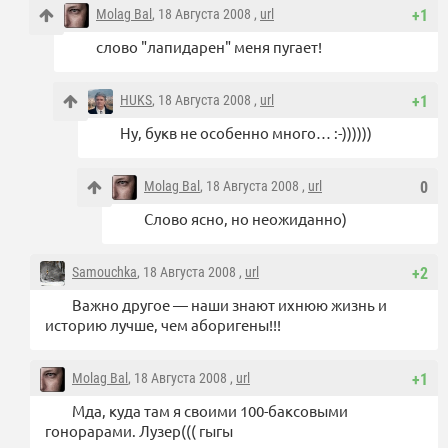
Molag Bal
, 18 Августа 2008 ,
url
+1
слово "лапидарен" меня пугает!
HUKS
, 18 Августа 2008 ,
url
+1
Ну, букв не особенно много… :-))))))
Molag Bal
, 18 Августа 2008 ,
url
0
Слово ясно, но неожиданно)
Samouchka
, 18 Августа 2008 ,
url
+2
Важно другое — наши знают ихнюю жизнь и
историю лучше, чем аборигены!!!
Molag Bal
, 18 Августа 2008 ,
url
+1
Мда, куда там я своими 100-баксовыми
гонорарами. Лузер((( гыгы