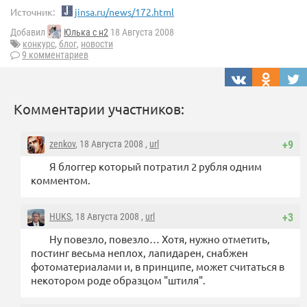
Источник:
jinsa.ru/news/172.html
Добавил
Юлька с н2
18 Августа 2008
конкурс
,
блог
,
новости
9 комментариев
Комментарии участников:
zenkov
, 18 Августа 2008 ,
url
+9
Я блоггер который потратил 2 рубля одним
комментом.
HUKS
, 18 Августа 2008 ,
url
+3
Ну повезло, повезло… Хотя, нужно отметить,
постинг весьма неплох, лапидарен, снабжен
фотоматериалами и, в принципе, может считаться в
некотором роде образцом "штиля".