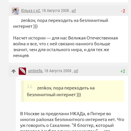
Юлька с н2
, 18 Августа 2008 ,
url
-2
zenkov, пора переходить на безлимитный
интернет )))
Насчет истории — для нас Великая Отечественная
война и все, что с ней связано намного больше
значит, чем для остального мира, и для тех же
немцев
umbrella
, 18 Августа 2008 ,
url
+2
zenkov, пора переходить на
безлимитный интернет )))
В Москве за пределами МКАДа, в Питере во
многих районах безлимитного интернета нет. Что
уж говорить о Сахалине. "Я блоггер, который
потратил 2 рубля одним комментом" — это,