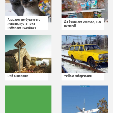
А может не будем его
Да были же сосиски, я ж
ловить, пусть тока
помню!!
поближе подойдет
Рай в шалаше
Yellow subДРИЗИН