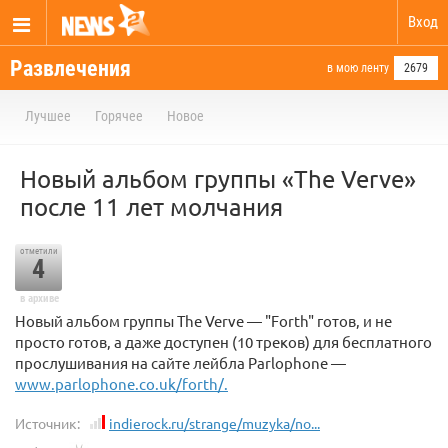
Вход
Развлечения
в мою ленту
2679
Лучшее
Горячее
Новое
Новый альбом группы «The Verve»
после 11 лет молчания
отметили
4
в архиве
Новый альбом группы The Verve — "Forth" готов, и не
просто готов, а даже доступен (10 треков) для бесплатного
прослушивания на сайте лейбла Parlophone —
www.parlophone.co.uk/forth/.
Источник:
indierock.ru/strange/muzyka/no...