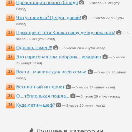
Презентация нового блюда
27
— 5 часов 21 минуту
назад
Что уставился? Целуй, давай!
27
— 5 часов 22 минуты
назад
Приходите тётя Кошка нашу детку покачать!
27
— 5
часов 23 минуты назад
Однако, самец!!!
27
— 5 часов 24 минуты назад
Это нарисовал сам дворник - юморист
27
— 5 часов
25 минут назад
Волга - машина для всей семьи
27
— 5 часов 26 минут
назад
Бесплатный интернет
29
— 5 часов 27 минут назад
О....тёпленькая пошла...
26
— 5 часов 29 минут назад
Куда летим шеф?
26
— 5 часов 30 минут назад
Лучшее в категории