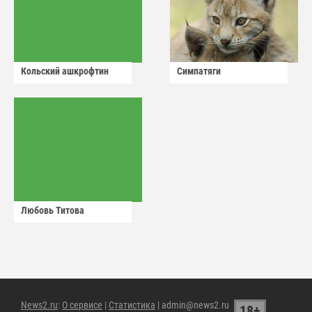
Кольский ашкрофтин
Симпатяги
Любовь Титова
News2.ru
:
О сервисе
|
Статистика
| admin@news2.ru
18+