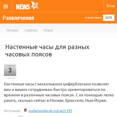
Вход
Развлечения
в мою ленту
2679
Лучшее
Горячее
Новое
Настенные часы для разных
часовых поясов
отметили
3
в архиве
Настенные часы с несколькими циферблатами позволят
вам и вашим сотрудникам быстро ориентироваться по
времени в различных часовых поясах. С их помощью легко
узнать, сколько сейчас в Москве, Брюсселе, Нью-Йорке.
Источник:
podaripodarok.ru/cat/c395