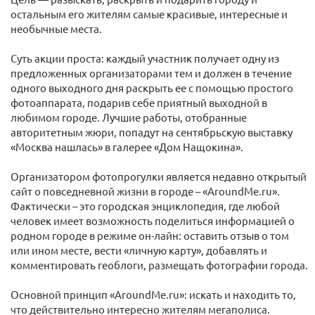
остальным его жителям самые красивые, интересные и
необычные места.
Суть акции проста: каждый участник получает одну из
предложенных организаторами тем и должен в течение
одного выходного дня раскрыть ее с помощью простого
фотоаппарата, подарив себе приятный выходной в
любимом городе. Лучшие работы, отобранные
авторитетным жюри, попадут на сентябрьскую выставку
«Москва нашлась» в галерее «Дом Нащокина».
Организатором фотопрогулки является недавно открытый
сайт о повседневной жизни в городе – «AroundMe.ru».
Фактически – это городская энциклопедия, где любой
человек имеет возможность поделиться информацией о
родном городе в режиме он-лайн: оставить отзыв о том
или ином месте, вести «личную карту», добавлять и
комментировать геоблоги, размещать фотографии города.
Основной принцип «AroundMe.ru»: искать и находить то,
что действительно интересно жителям мегаполиса.