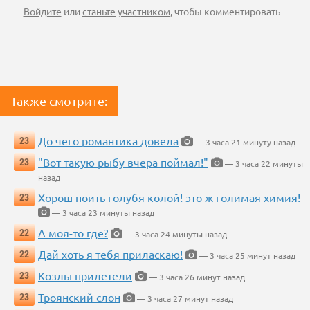
Войдите
или
станьте участником
, чтобы комментировать
Также смотрите:
До чего романтика довела
23
— 3 часа 21 минуту назад
"Вот такую рыбу вчера поймал!"
23
— 3 часа 22 минуты
назад
Хорош поить голубя колой! это ж голимая химия!
23
— 3 часа 23 минуты назад
А моя-то где?
22
— 3 часа 24 минуты назад
Дай хоть я тебя приласкаю!
22
— 3 часа 25 минут назад
Козлы прилетели
23
— 3 часа 26 минут назад
Троянский слон
23
— 3 часа 27 минут назад