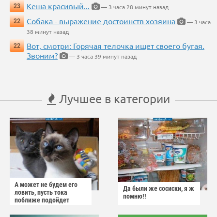
Кеша красивый...
23
— 3 часа 28 минут назад
Собака - выражение достоинств хозяина
22
— 3 часа
38 минут назад
Вот, смотри: Горячая телочка ищет своего бугая.
22
Звоним?
— 3 часа 39 минут назад
Лучшее в категории
А может не будем его
Да были же сосиски, я ж
ловить, пусть тока
помню!!
поближе подойдет