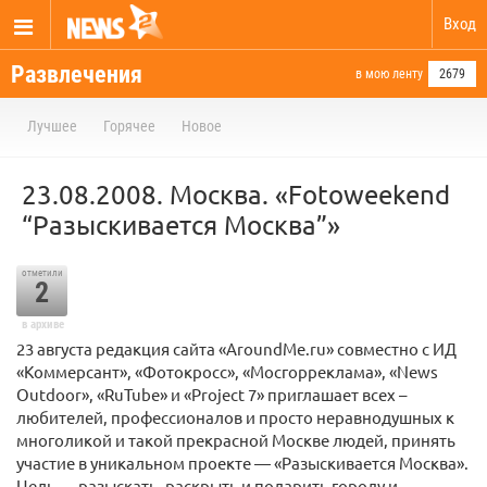
Вход
Развлечения
в мою ленту
2679
Лучшее
Горячее
Новое
23.08.2008. Москва. «Fotoweekend
“Разыскивается Москва”»
отметили
2
в архиве
23 августа редакция сайта «AroundMe.ru» совместно с ИД
«Коммерсант», «Фотокросс», «Мосгорреклама», «News
Outdoor», «RuTube» и «Project 7» приглашает всех –
любителей, профессионалов и просто неравнодушных к
многоликой и такой прекрасной Москве людей, принять
участие в уникальном проекте — «Разыскивается Москва».
Цель — разыскать, раскрыть и подарить городу и