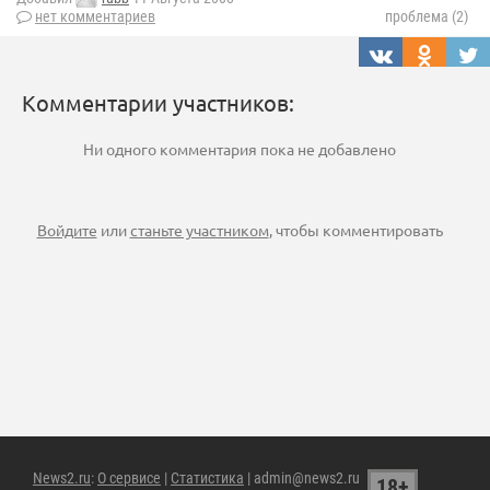
нет комментариев
проблема (2)
Комментарии участников:
Ни одного комментария пока не добавлено
Войдите
или
станьте участником
, чтобы комментировать
News2.ru
:
О сервисе
|
Статистика
| admin@news2.ru
18+