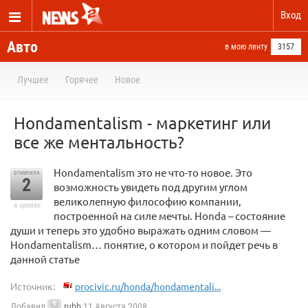
Вход
Авто
в мою ленту
3157
Лучшее
Горячее
Новое
Hondamentalism - маркетинг или
все же ментальность?
Hondamentalism это не что-то новое. Это
отметили
2
возможность увидеть под другим углом
великолепную философию компании,
в архиве
построенной на силе мечты. Honda – состояние
души и теперь это удобно выражать одним словом —
Hondamentalism… понятие, о котором и пойдет речь в
данной статье
Источник:
procivic.ru/honda/hondamentali...
Добавил
rubb
11 Августа 2008