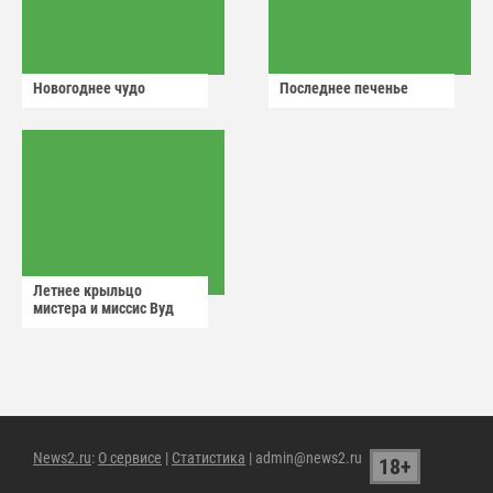
Новогоднее чудо
Последнее печенье
Летнее крыльцо
мистера и миссис Вуд
News2.ru
:
О сервисе
|
Статистика
| admin@news2.ru
18+