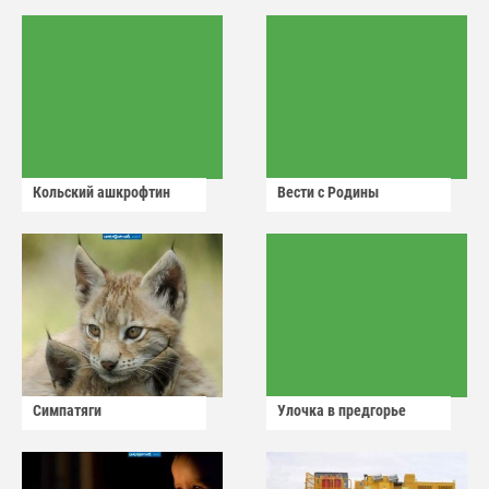
Кольский ашкрофтин
Вести с Родины
Симпатяги
Улочка в предгорье