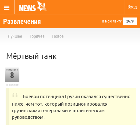
Вход
Развлечения
в мою ленту
2679
Лучшее
Горячее
Новое
Мёртвый танк
отметили
8
в архиве
Боевой потенциал Грузии оказался существенно
ниже, чем тот, который позиционировался
грузинскими генералами и политическим
руководством.