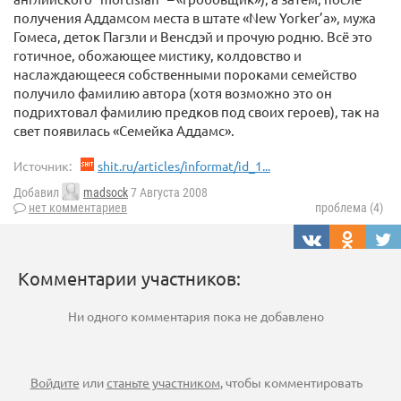
получения Аддамсом места в штате «New Yorker’a», мужа
Гомеса, деток Пагзли и Венсдэй и прочую родню. Всё это
готичное, обожающее мистику, колдовство и
наслаждающееся собственными пороками семейство
получило фамилию автора (хотя возможно это он
подрихтовал фамилию предков под своих героев), так на
свет появилась «Семейка Аддамс».
Источник:
shit.ru/articles/informat/id_1...
Добавил
madsock
7 Августа 2008
нет комментариев
проблема (4)
Комментарии участников:
Ни одного комментария пока не добавлено
Войдите
или
станьте участником
, чтобы комментировать