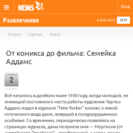
Вход
Развлечения
в мою ленту
2679
Лучшее
Горячее
Новое
От комикса до фильма: Семейка
Аддамс
отметили
2
в архиве
Всё началось в далёком ныне 1938 году, когда молодой, не
имеющий постоянного места работы художник Чарльз
Аддамс издал в журнале “New Yorker” комикс о некой
готического вида даме, живущей в полуразрушенном
особняке. Со временем, периодически появляясь на
страницах журнала, дама получила имя — Мортисия (от
английского “mortisian” – «гробовщик»), а затем, после