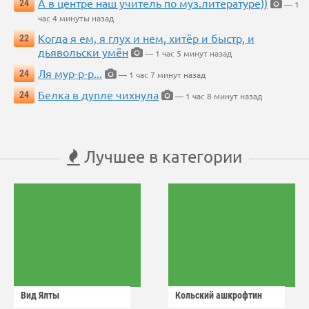
А в центре наш учитель по муз.литературе))
24
— 1
час 4 минуты назад
Когда я ем, я глух и нем, хитёр и быстр, и
22
дьявольски умён
— 1 час 5 минут назад
Ля мур-р-р...
24
— 1 час 7 минут назад
Белка в дупле чихнула
24
— 1 час 8 минут назад
Лучшее в категории
Вид Ялты
Кольский ашкрофтин