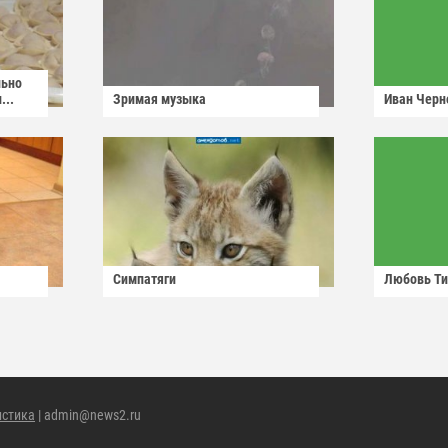
льно
...
Зримая музыка
Иван Черн
Симпатяги
Любовь Ти
истика
| admin@news2.ru