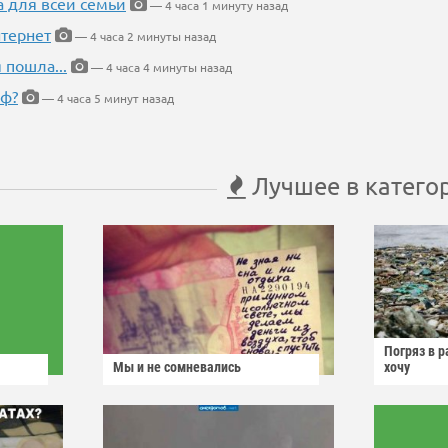
а для всей семьи
— 4 часа 1 минуту назад
тернет
— 4 часа 2 минуты назад
 пошла...
— 4 часа 4 минуты назад
еф?
— 4 часа 5 минут назад
Лучшее в катего
Погряз в р
Мы и не сомневались
хочу