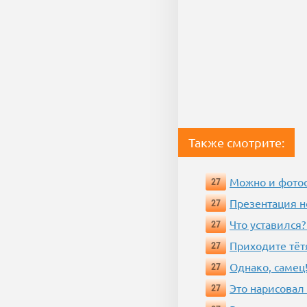
Также смотрите:
Можно и фотос
27
Презентация 
27
Что уставился?
27
Приходите тёт
27
Однако, самец!
27
Это нарисовал
27