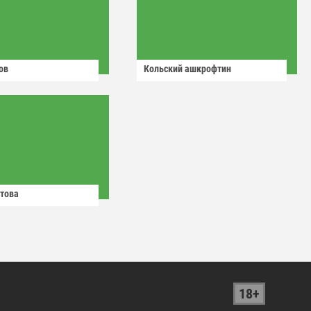
ов
Кольский ашкрофтин
това
18+