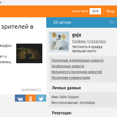
И
Вход
в мою ленту
2679
Об авторе
 зрителей в
goja
Профиль
|
Статистика
 кадры
Честность и правда
превыше всего!
ет о
Последние добавленные новости
овека,
Одобренные новости
Френдлента последних новостей
Последние комментарии
Личные данные
проблема (1)
Имя: Sabir Gojayev
Местоположение: Azerbaijan
Репутация: