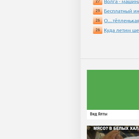
Волга - машин
27
Бесплатный ин
29
О....тёпленькая
26
Куда летим ш
26
Вид Ялты