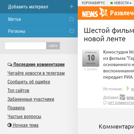
КОРОНАВИРУС
НОВОСТИ
Добавить материал
Развлеч
Метки
Шестой фильм 
Регионы
новой ленте
Киностудия Wa
отметили
10
из фильма "Га
основанного н
Последние комментарии
человек
в архиве
воспоминаниях
Читайте новости в телеграм
передает РИА 
Сообщить об ошибке
Источник:
n
Топ сайтов
Добавил
goja
Забаненные участники
нет коммента
Правила
Частые вопросы
Ночная тема
Комментари