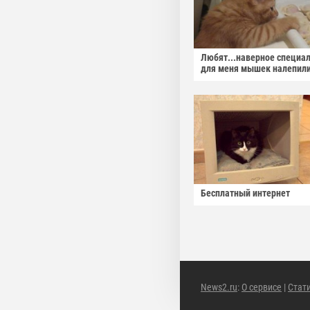
Любят...наверное специа
для меня мышек налепили
Бесплатный интернет
News2.ru
:
О сервисе
|
Стат