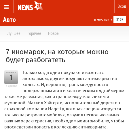
Вход
Авто
в мою ленту
3157
Лучшее
Горячее
Новое
7 иномарок, на которых можно
будет разбогатеть
Только когда одни покупают и возятся с
отметил
1
автохламом, другие покупают антиквариат на
колесах. И, вероятно, грань между просто
в архиве
подержанным авто и классическим олдтаймером
такая же размытая, как и грань между мальчиком и
мужчиной. Маккил Хэйгерти, исполнительный директор
страховой компании Hagerty, которая специализируется
только на ретроавтомобилях, озвучил несколько самых
важных характеристик, необходимых автомобилю, чтобы
впоследствии попасть в коллекцию антиквариата.