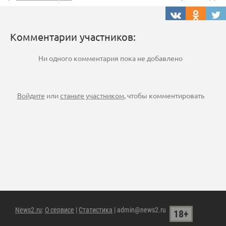
Комментарии участников:
Ни одного комментария пока не добавлено
Войдите
или
станьте участником
, чтобы комментировать
News2.ru
:
О сервисе
|
Статистика
| admin@news2.ru
18+