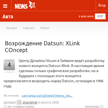
Вход
Авто
в мою ленту
3157
Лучшее
Горячее
Новое
Возрождение Datsun: XLink
COncept
Центр Дизайна Nissan в Тайване ведет разработку
отметили
4
нового концепта Datsun Xlink. В настоящее время
сделаны только графические разработки, но в
в архиве
будущем с помощью этого концепта
предполагается возродить марку Datsun, исчезшую в 1986
году.
Источник:
cars-area.ru/cgi/news?menu_ite...
Добавил
shapoklyak
4 Августа 2008
нет комментариев
проблема (1)