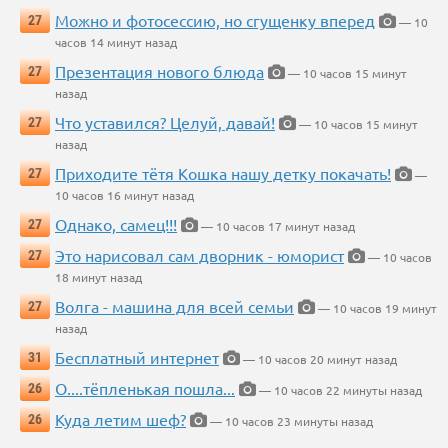
Можно и фотосессию, но сгущенку вперед
27
— 10
часов 14 минут назад
Презентация нового блюда
27
— 10 часов 15 минут
назад
Что уставился? Целуй, давай!
27
— 10 часов 15 минут
назад
Приходите тётя Кошка нашу детку покачать!
27
—
10 часов 16 минут назад
Однако, самец!!!
27
— 10 часов 17 минут назад
Это нарисовал сам дворник - юморист
27
— 10 часов
18 минут назад
Волга - машина для всей семьи
27
— 10 часов 19 минут
назад
Бесплатный интернет
31
— 10 часов 20 минут назад
О....тёпленькая пошла...
26
— 10 часов 22 минуты назад
Куда летим шеф?
26
— 10 часов 23 минуты назад