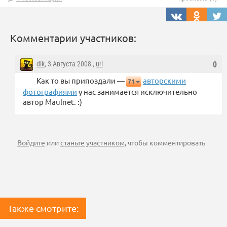
Комментарии участников:
dik
, 3 Августа 2008 ,
url
0
Как то вы припоздали —
авторскими
71
фотографиями
у нас занимается исключительно
автор Maulnet. :)
Войдите
или
станьте участником
, чтобы комментировать
Также смотрите: