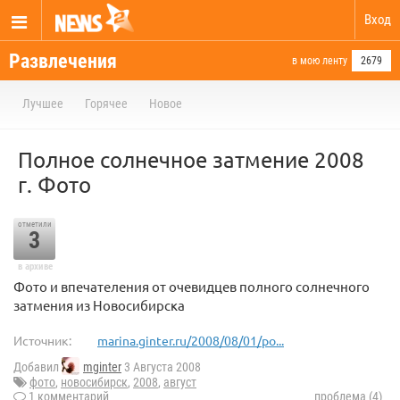
Вход
Развлечения
в мою ленту
2679
Лучшее
Горячее
Новое
Полное солнечное затмение 2008
г. Фото
отметили
3
в архиве
Фото и впечателения от очевидцев полного солнечного
затмения из Новосибирска
Источник:
marina.ginter.ru/2008/08/01/po...
Добавил
mginter
3 Августа 2008
фото
,
новосибирск
,
2008
,
август
1 комментарий
проблема (4)