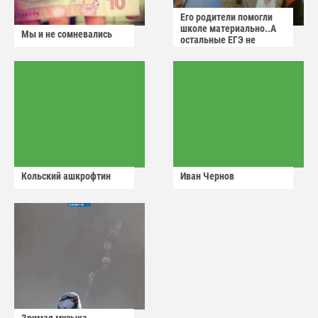
Его родители помогли
школе материально..А
Мы и не сомневались
остальные ЕГЭ не
сдадут
Кольский ашкрофтин
Иван Чернов