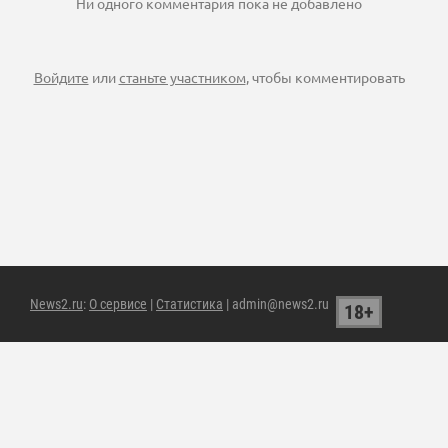
Ни одного комментария пока не добавлено
Войдите
или
станьте участником
, чтобы комментировать
News2.ru
:
О сервисе
|
Статистика
| admin@news2.ru
18+