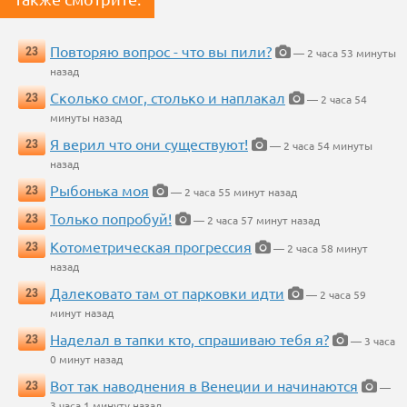
Повторяю вопрос - что вы пили?
23
— 2 часа 53 минуты
назад
Сколько смог, столько и наплакал
23
— 2 часа 54
минуты назад
Я верил что они существуют!
23
— 2 часа 54 минуты
назад
Рыбонька моя
23
— 2 часа 55 минут назад
Только попробуй!
23
— 2 часа 57 минут назад
Котометрическая прогрессия
23
— 2 часа 58 минут
назад
Далековато там от парковки идти
23
— 2 часа 59
минут назад
Наделал в тапки кто, спрашиваю тебя я?
23
— 3 часа
0 минут назад
Вот так наводнения в Венеции и начинаются
23
—
3 часа 1 минуту назад