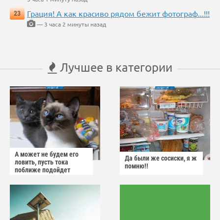
Грация! А как красиво рядом бежит фотограф...!!!
23
— 3 часа 2 минуты назад
Лучшее в категории
А может не будем его
Да были же сосиски, я ж
ловить, пусть тока
помню!!
поближе подойдет