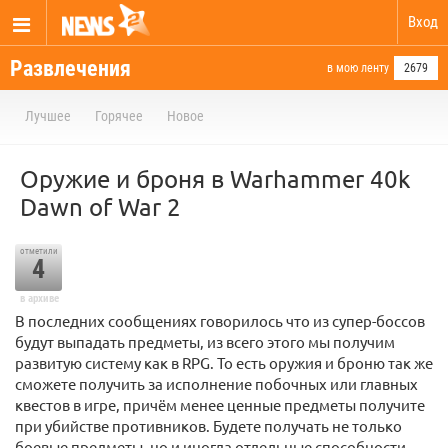
Вход
Развлечения
в мою ленту
2679
Лучшее
Горячее
Новое
Оружие и броня в Warhammer 40k
Dawn of War 2
отметили
4
в архиве
В последних сообщениях говорилось что из супер-боссов
будут выпадать предметы, из всего этого мы получим
развитую систему как в RPG. То есть оружия и броню так же
сможете получить за исполнение побочных или главных
квестов в игре, причём менее ценные предметы получите
при убийстве противников. Будете получать не только
боевые предметы, но и иногда отдельные способности,