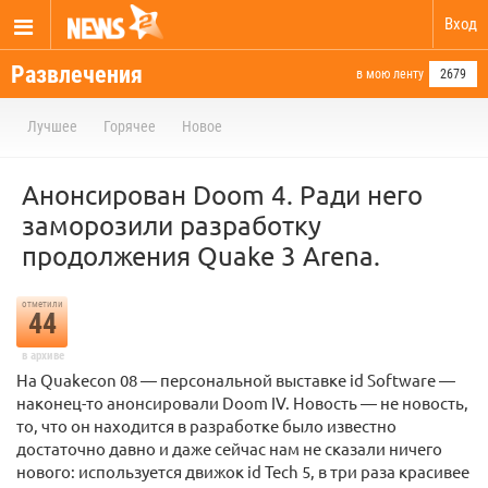
Вход
Развлечения
в мою ленту
2679
Лучшее
Горячее
Новое
Анонсирован Doom 4. Ради него
заморозили разработку
продолжения Quake 3 Arena.
отметили
44
в архиве
На Quakecon 08 — персональной выставке id Software —
наконец-то анонсировали Doom IV. Новость — не новость,
то, что он находится в разработке было известно
достаточно давно и даже сейчас нам не сказали ничего
нового: используется движок id Tech 5, в три раза красивее