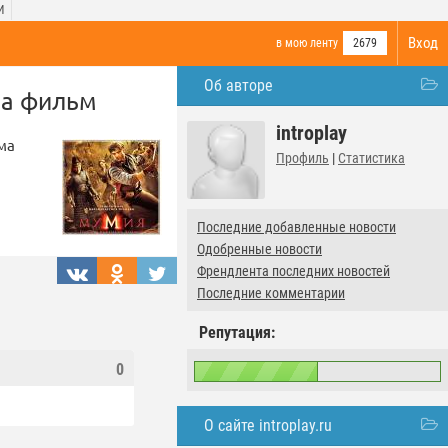
И
Вход
в мою ленту
2679
Об авторе
на фильм
introplay
ма
Профиль
|
Статистика
Последние добавленные новости
Одобренные новости
Френдлента последних новостей
Последние комментарии
Репутация:
0
О сайте introplay.ru