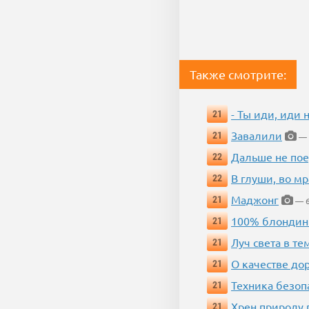
Также смотрите:
- Ты иди, иди 
21
Завалили
21
— 
Дальше не пое
22
В глуши, во мр
22
Маджонг
21
— 6
100% блондин
21
Луч света в те
21
О качестве до
21
Техника безопас
21
Хрен природу 
21