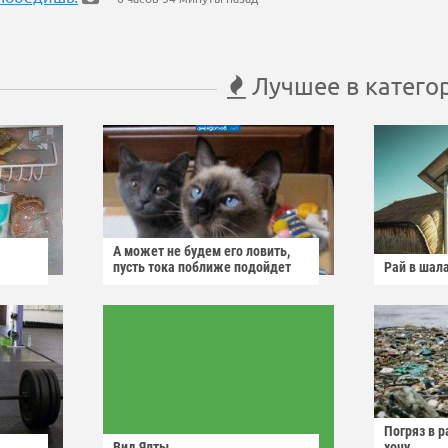
Лучшее в катего
А может не будем его ловить,
пусть тока поближе подойдет
Рай в шал
Погряз в р
Вид Ялты
хочу