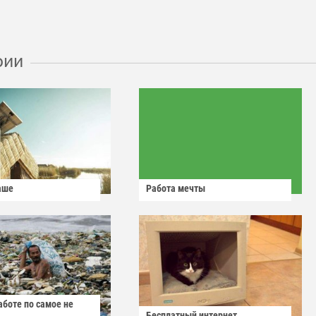
рии
аше
Работа мечты
аботе по самое не
Бесплатный интернет