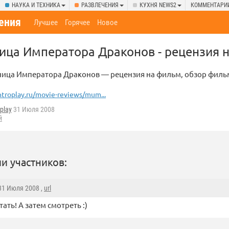
НАУКА И ТЕХНИКА
РАЗВЛЕЧЕНИЯ
КУХНЯ NEWS2
КОММЕНТАРИ
ения
Лучшее
Горячее
Новое
ица Императора Драконов - рецензия 
ица Императора Драконов — рецензия на фильм, обзор филь
ntroplay.ru/movie-reviews/mum...
oplay
31 Июля 2008
й
и участников:
 31 Июля 2008 ,
url
ать! А затем смотреть :)