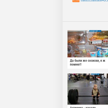
Да были же сосиски, я ж
помню!!
Астерикс - начало