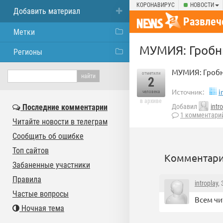
КОРОНАВИРУС
НОВОСТИ
Добавить материал
Развлеч
Метки
МУМИЯ: Гробн
Регионы
МУМИЯ: Гробн
отметили
2
Источник:
i
человека
в архиве
Последние комментарии
Добавил
intr
1 комментари
Читайте новости в телеграм
Сообщить об ошибке
Топ сайтов
Комментари
Забаненные участники
Правила
introplay
,
Частые вопросы
Всем чит
Ночная тема