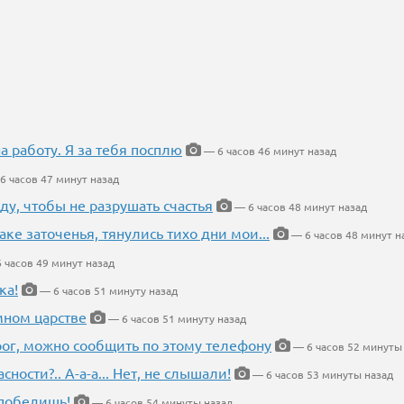
на работу. Я за тебя посплю
— 6 часов 46 минут назад
6 часов 47 минут назад
ду, чтобы не разрушать счастья
— 6 часов 48 минут назад
аке заточенья, тянулись тихо дни мои...
— 6 часов 48 минут н
 часов 49 минут назад
ка!
— 6 часов 51 минуту назад
мном царстве
— 6 часов 51 минуту назад
рог, можно сообщить по этому телефону
— 6 часов 52 минуты
ности?.. А-а-а... Нет, не слышали!
— 6 часов 53 минуты назад
победишь!
— 6 часов 54 минуты назад