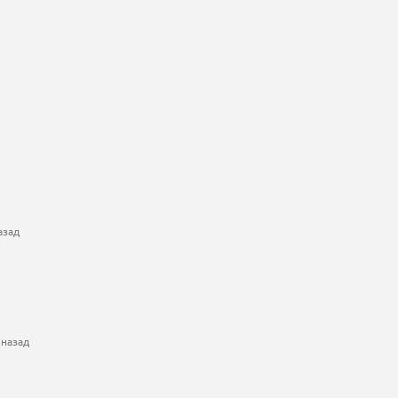
азад
 назад