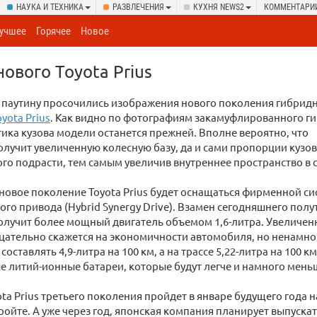
НАУКА И ТЕХНИКА
РАЗВЛЕЧЕНИЯ
КУХНЯ NEWS2
КОММЕНТАРИ
учшее
Горячее
Новое
ового Toyota Prius
 паутину просочились изображения нового поколения гибрид
yota Prius
. Как видно по фотографиям закамуфлированного г
ика кузова модели останется прежней. Вполне вероятно, что
лучит увеличенную колесную базу, да и сами пропорции кузо
о подрасти, тем самым увеличив внутреннее пространство в 
 новое поколение Toyota Prius будет оснащаться фирменной с
ого привода (Hybrid Synergy Drive). Взамен сегодняшнего пол
олучит более мощный двигатель объемом 1,6-литра. Увеличен
цательно скажется на экономичности автомобиля, но ненамног
составлять 4,9-литра на 100 км, а на трассе 5,22-литра на 100 км 
е литий-ионные батареи, которые будут легче и намного меньш
ta Prius третьего поколения пройдет в январе будущего года
ройте. А уже через год, японская компания планирует выпускат