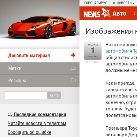
КОРОНАВИРУС
НОВОСТИ
Авто
Л
Изображения н
Во всемирную
отметил
1
автомобиля To
Добавить материал
общая стилист
человек
в архиве
автомобиль по
Метки
должны немног
Регионы
Как и прежде,
синергетическ
автомобиль п
конечно, отри
топлива будет 
Последние комментарии
появятся новы
Читайте новости в телеграм
Премьера Toyo
Сообщить об ошибке
автошоу в Дет