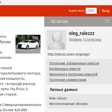
И
Вход
в мою ленту
3157
Об авторе
oleg_rulezzz
ного
Профиль
|
Статистика
ибрида
ва
http://rulezzz.acars.ru/garage/
салоне.
Последние добавленные новости
истемой
Одобренные новости
уторалитрового мотора,
Френдлента последних новостей
ная мощность,
Последние комментарии
о – в городе расход
пути. На Prius 3
Личные данные
е старых .
Имя: rulezzz
Местоположение: Москва
 на Североамериканском
ь более 420 000