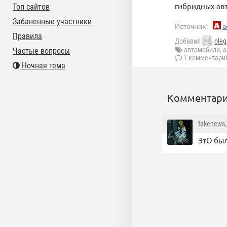
гибридных авт
Топ сайтов
Забаненные участники
Источник:
a
Правила
Добавил
oleg
автомобили
,
а
Частые вопросы
1 комментари
Ночная тема
Комментари
fakenews
ЭтО был