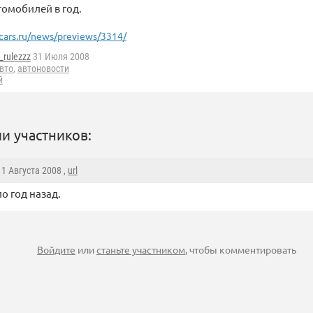
омобилей в год.
cars.ru/news/previews/3314/
_rulezzz
31 Июля 2008
вто
,
автоновости
й
и участников:
, 1 Августа 2008 ,
url
о год назад.
Войдите
или
станьте участником
, чтобы комментировать