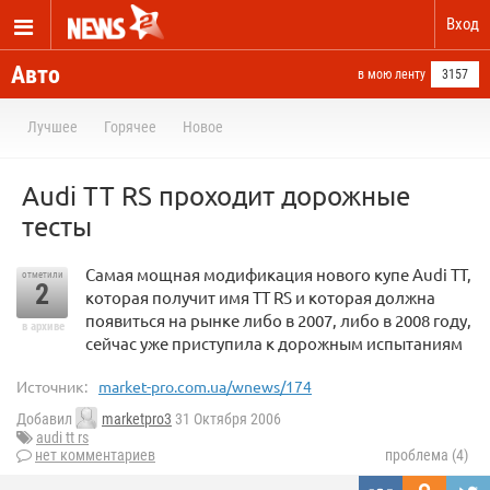
Вход
Авто
в мою ленту
3157
Лучшее
Горячее
Новое
Audi TT RS проходит дорожные
тесты
Самая мощная модификация нового купе Audi TT,
отметили
2
которая получит имя TT RS и которая должна
появиться на рынке либо в 2007, либо в 2008 году,
в архиве
сейчас уже приступила к дорожным испытаниям
Источник:
market-pro.com.ua/wnews/174
Добавил
marketpro3
31 Октября 2006
audi tt rs
нет комментариев
проблема (4)