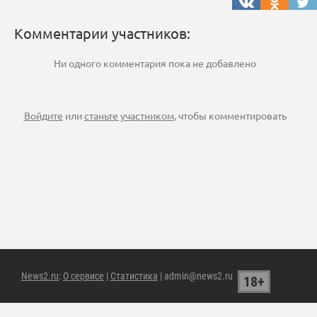
Комментарии участников:
Ни одного комментария пока не добавлено
Войдите
или
станьте участником
, чтобы комментировать
News2.ru
:
О сервисе
|
Статистика
| admin@news2.ru
18+