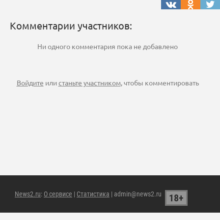
Комментарии участников:
Ни одного комментария пока не добавлено
Войдите
или
станьте участником
, чтобы комментировать
News2.ru
:
О сервисе
|
Статистика
| admin@news2.ru
18+