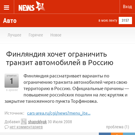
Вход
Авто
в мою ленту
3157
Лучшее
Горячее
Новое
Финляндия хочет ограничить
транзит автомобилей в Россию
Финляндия рассматривает варианты по
отметил
1
ограничению транзита автомобилей через свою
территорию в Россию. Официальные причины —
в архиве
повышение российских пошлин на лес-кругляк и
закрытие таможенного пункта Торфяновка.
Источник:
cars-area.ru/cgi/news?menu_ite...
Добавил
shapoklyak
30 Июля 2008
нет комментариев
проблема (1)