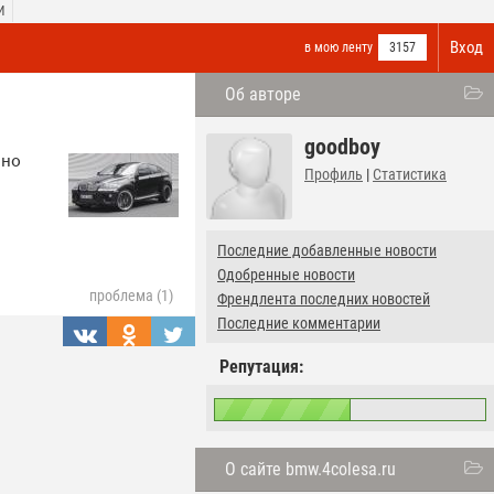
И
Вход
в мою ленту
3157
Об авторе
goodboy
чно
Профиль
|
Статистика
Последние добавленные новости
Одобренные новости
проблема (1)
Френдлента последних новостей
Последние комментарии
Репутация:
О сайте bmw.4colesa.ru