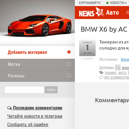
КОРОНАВИРУС
НОВОСТИ
Авто
Л
BMW X6 by AC 
Тюнерам из ат
отметил
1
солидно для к
Добавить материал
человек
в архиве
Источник:
bmw
Метки
Добавил
goo
тюнинг
,
авто
,
Регионы
нет коммента
Комментари
Последние комментарии
Читайте новости в телеграм
Сообщить об ошибке