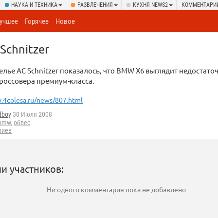
НАУКА И ТЕХНИКА
РАЗВЛЕЧЕНИЯ
КУХНЯ NEWS2
КОММЕНТАРИ
учшее
Горячее
Новое
Schnitzer
елье AC Schnitzer показалось, что BMW X6 выглядит недостато
россовера премиум-класса.
.4colesa.ru/news/807.html
dboy
30 Июля 2008
bmw
,
обвес
риев
и участников:
Ни одного комментария пока не добавлено