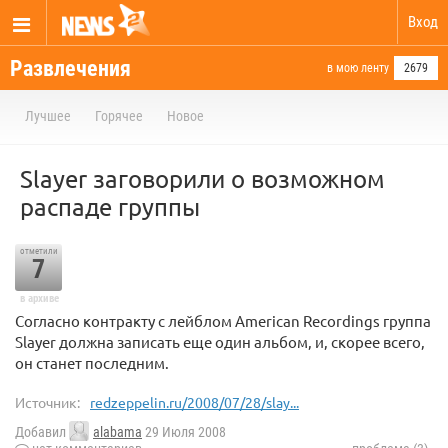
Вход
Развлечения
в мою ленту
2679
Лучшее
Горячее
Новое
Slayer заговорили о возможном
распаде группы
отметили
7
в архиве
Согласно контракту с лейблом American Recordings группа
Slayer должна записать еще один альбом, и, скорее всего,
он станет последним.
Источник:
redzeppelin.ru/2008/07/28/slay...
Добавил
alabama
29 Июля 2008