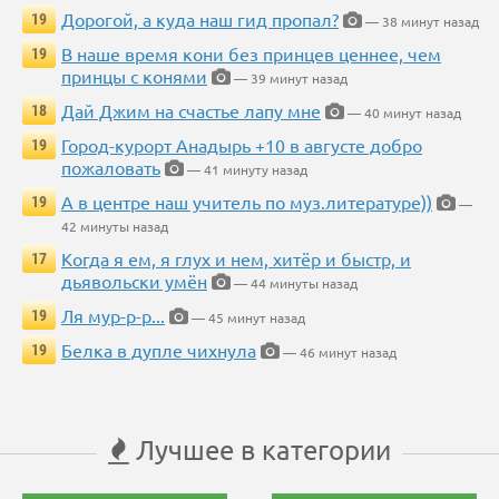
Дорогой, а куда наш гид пропал?
19
— 38 минут назад
В наше время кони без принцев ценнее, чем
19
принцы с конями
— 39 минут назад
Дай Джим на счастье лапу мне
18
— 40 минут назад
Город-курорт Анадырь +10 в августе добро
19
пожаловать
— 41 минуту назад
А в центре наш учитель по муз.литературе))
19
—
42 минуты назад
Когда я ем, я глух и нем, хитёр и быстр, и
17
дьявольски умён
— 44 минуты назад
Ля мур-р-р...
19
— 45 минут назад
Белка в дупле чихнула
19
— 46 минут назад
Лучшее в категории