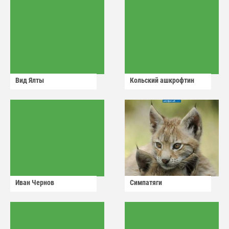
Вид Ялты
Кольский ашкрофтин
Иван Чернов
Симпатяги