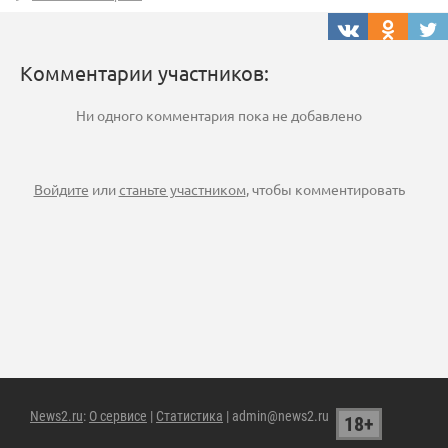
Комментарии участников:
Ни одного комментария пока не добавлено
Войдите
или
станьте участником
, чтобы комментировать
News2.ru
:
О сервисе
|
Статистика
| admin@news2.ru
18+