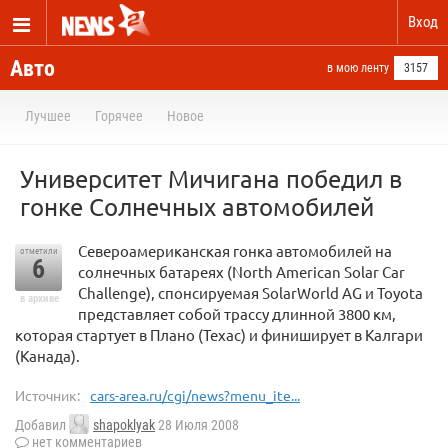
Вход
Авто
в мою ленту
3157
Лучшее
Горячее
Новое
Университет Мичигана победил в
гонке Солнечных автомобилей
Североамериканская гонка автомобилей на
отметили
6
солнечных батареях (North American Solar Car
Challenge), спонсируемая SolarWorld AG и Toyota
в архиве
представляет собой трассу длинной 3800 км,
которая стартует в Плано (Техас) и финиширует в Калгари
(Канада).
Источник:
cars-area.ru/cgi/news?menu_ite...
Добавил
shapoklyak
28 Июля 2008
нет комментариев