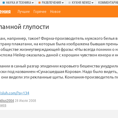
НАУКА И ТЕХНИКА
РАЗВЛЕЧЕНИЯ
КУХНЯ NEWS2
КОММЕНТАРИ
ения
Лучшее
Горячее
Новое
ламной глупости
 вам, например, такое? Фирма-производитель мужского белья в
страну плакатами, на которых была изображена бывшая прем
в обществе жизнеутверждающей фразы: «Мы всегда помним о н
оспожа Мейер оказалась дамой с хорошим чувством юмора и н
рмании в самый разгар эпидемии коровьего бешенства умудрил
ки под названием «Сумасшедшая Корова». Надо было видеть, 
а они видели эти рекламные щиты. Компания-производитель 
1sluh.com/?p=134
idius2004
28 Июля 2008
риев