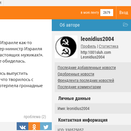
И
Вход
в мою ленту
2679
Об авторе
leonidius2004
 Израиле как-то
Профиль
|
Статистика
ьер-министр Израиля
http:1001sluh.com
астоящих мужиках!».
Leonidius2004
е обиделась.
Последние добавленные новости
ись выпустить
Одобренные новости
что творилось с
Френдлента последних новостей
потерпела громадные
Последние комментарии
Личные данные
Имя: leonidius2004
проблема (2)
Контактная информация
ICQ:
330575057