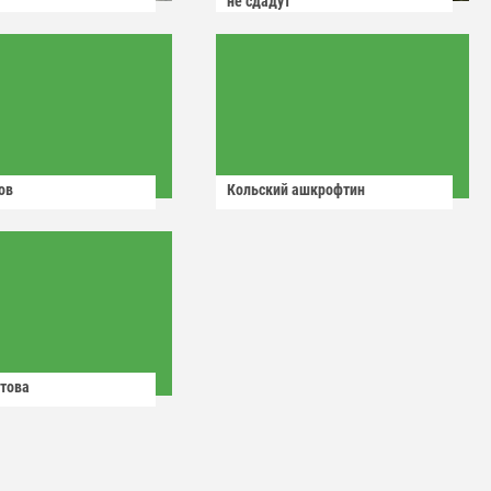
не сдадут
ов
Кольский ашкрофтин
това