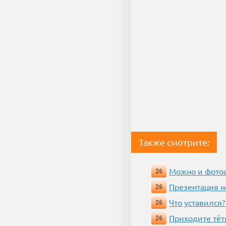
Также смотрите:
Можно и фотос
26
Презентация 
26
Что уставился?
26
Приходите тёт
26