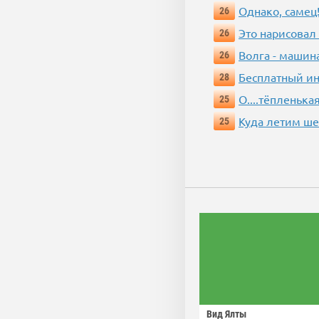
Однако, самец!
26
Это нарисовал
26
Волга - машин
26
Бесплатный ин
28
О....тёпленькая
25
Куда летим ш
25
Вид Ялты