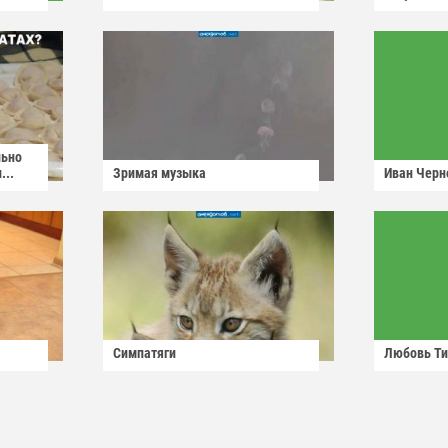
льно
...
Зримая музыка
Иван Черн
Симпатяги
Любовь Ти