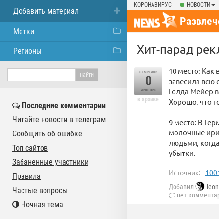
КОРОНАВИРУС
НОВОСТИ
Добавить материал
Развлеч
Метки
Хит-парад рек
Регионы
10 место: Как
отметили
0
завесила всю 
Голда Мейер 
человек
в архиве
Хорошо, что г
Последние комментарии
Читайте новости в телеграм
9 место: В Ге
молочные ирис
Сообщить об ошибке
людьми, когд
Топ сайтов
убытки.
Забаненные участники
Источник:
100
Правила
Добавил
leon
Частые вопросы
нет коммента
Ночная тема